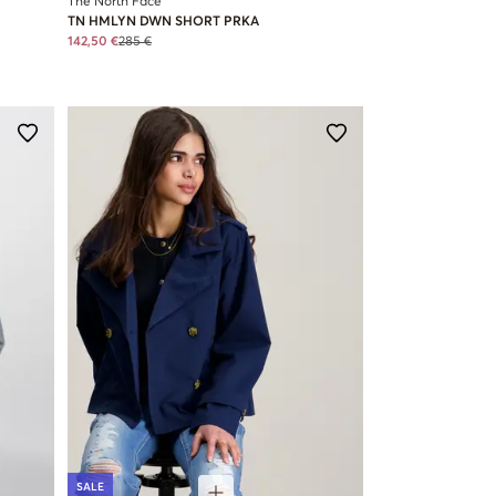
The North Face
TN HMLYN DWN SHORT PRKA
142,50 €
285 €
SALE