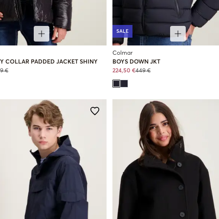
SALE
Colmar
Y COLLAR PADDED JACKET SHINY
BOYS DOWN JKT
9 €
224,50 €
449 €