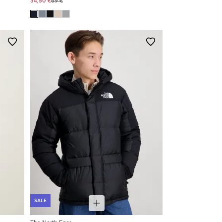
34,50 €
69 €
SALE