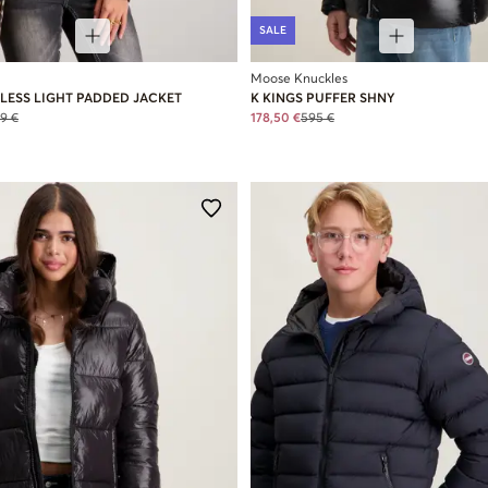
SALE
Moose Knuckles
LESS LIGHT PADDED JACKET
K KINGS PUFFER SHNY
9 €
178,50 €
595 €