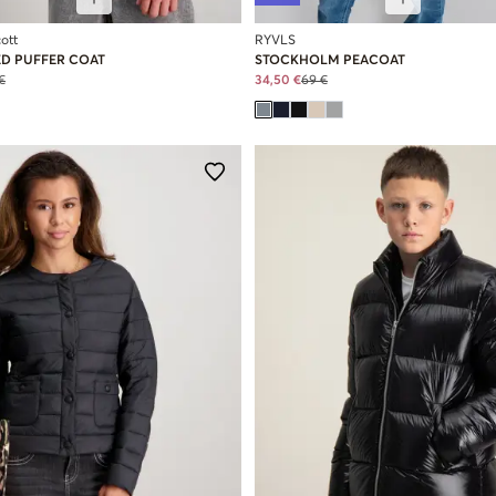
ott
RYVLS
D PUFFER COAT
STOCKHOLM PEACOAT
€
34,50 €
69 €