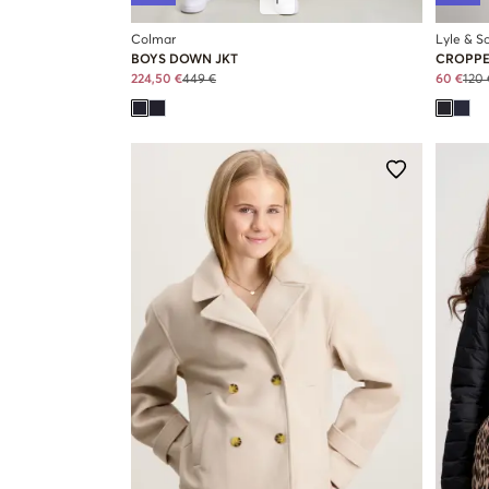
Colmar
Lyle & Sc
BOYS DOWN JKT
CROPPE
224,50 €
449 €
60 €
120 