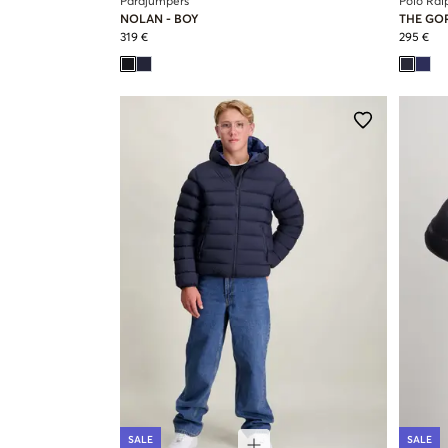
Parajumpers
Polo Ral
NOLAN - BOY
THE GO
319 €
295 €
SALE
SALE