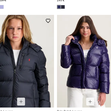
229 €
295 €