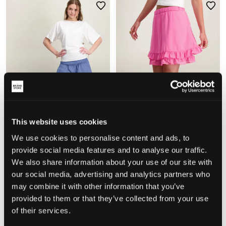
SALE
SALE
This website uses cookies
We use cookies to personalise content and ads, to
provide social media features and to analyse our traffic.
Grunt
VERO MODA
GRANTI SKIRT
VMFELICIA SKIRT WVN
We also share information about your use of our site with
24,50 €
49 €
14,50 €
29 €
our social media, advertising and analytics partners who
may combine it with other information that you’ve
provided to them or that they’ve collected from your use
of their services.