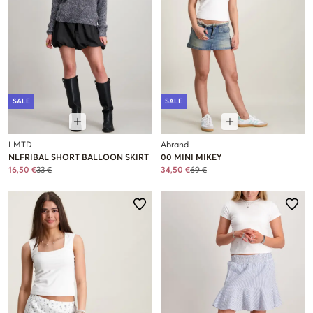
SALE
SALE
LMTD
Abrand
NLFRIBAL SHORT BALLOON SKIRT
00 MINI MIKEY
16,50 €
33 €
34,50 €
69 €