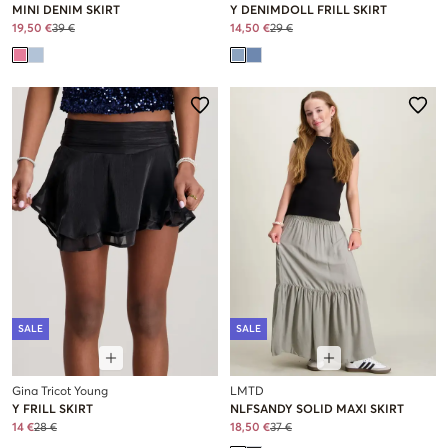
MINI DENIM SKIRT
Y DENIMDOLL FRILL SKIRT
19,50 €
39 €
14,50 €
29 €
SALE
SALE
Gina Tricot Young
LMTD
Y FRILL SKIRT
NLFSANDY SOLID MAXI SKIRT
14 €
28 €
18,50 €
37 €