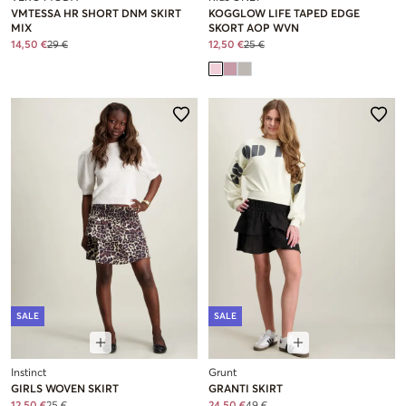
VMTESSA HR SHORT DNM SKIRT
KOGGLOW LIFE TAPED EDGE
MIX
SKORT AOP WVN
14,50 €
29 €
12,50 €
25 €
SALE
SALE
Instinct
Grunt
GIRLS WOVEN SKIRT
GRANTI SKIRT