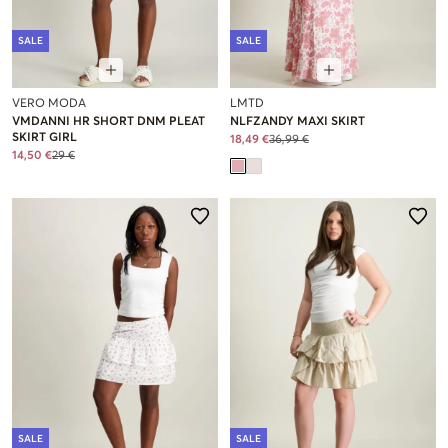
SALE
SALE
VERO MODA
LMTD
VMDANNI HR SHORT DNM PLEAT
NLFZANDY MAXI SKIRT
SKIRT GIRL
18,49 €
36,99 €
14,50 €
29 €
SALE
SALE