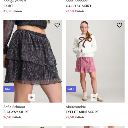
Zadig&Voltaire
Sofie Schnoor
SKIRT
CALLYSY SKIRT
49,50 €
99 €
27,50 €
55 €
SALE
SALE
Sofie Schnoor
Abercrombie
SIGGYSY SKIRT
EYELET MINI SKORT
17,50 €
35 €
22,50 €
45 €