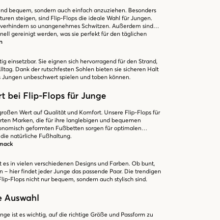
ht und bequem, sondern auch einfach anzuziehen. Besonders
en steigen, sind Flip-Flops die ideale Wahl für Jungen.
d verhindern so unangenehmes Schwitzen. Außerdem sind
nell gereinigt werden, was sie perfekt für den täglichen
n
itig einsetzbar. Sie eignen sich hervorragend für den Strand,
lltag. Dank der rutschfesten Sohlen bieten sie sicheren Halt
s Jungen unbeschwert spielen und toben können.
t bei Flip-Flops für Junge
großen Wert auf Qualität und Komfort. Unsere Flip-Flops für
en Marken, die für ihre langlebigen und bequemen
gonomisch geformten Fußbetten sorgen für optimalen
die natürliche Fußhaltung.
hmack
t es in vielen verschiedenen Designs und Farben. Ob bunt,
n – hier findet jeder Junge das passende Paar. Die trendigen
Flip-Flops nicht nur bequem, sondern auch stylisch sind.
ge Auswahl
nge ist es wichtig, auf die richtige Größe und Passform zu