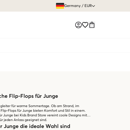
GRATIS VERS
Germany
/
EUR
Market switch
he Flip-Flops für Junge
Begleiter für warme Sommertage. Ob am Strand, im
ip-Flops für Junge bieten Komfort und Stil in einem.
ür Junge bei Kids Brand Store vereint coole Designs mit
ür jeden Anlass geeignet sind.
r Junge die ideale Wahl sind