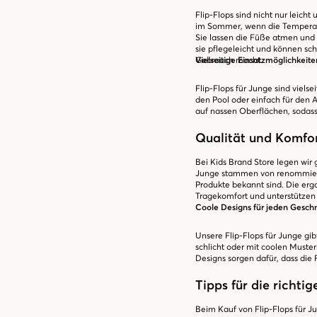
Flip-Flops sind nicht nur leic
im Sommer, wenn die Temperatur
Sie lassen die Füße atmen un
sie pflegeleicht und können sch
Gebrauch macht.
Vielseitige Einsatzmöglichkeite
Flip-Flops für Junge sind vielse
den Pool oder einfach für den A
auf nassen Oberflächen, sodas
Qualität und Komfor
Bei Kids Brand Store legen wir 
Junge stammen von renommiert
Produkte bekannt sind. Die er
Tragekomfort und unterstützen 
Coole Designs für jeden Gesc
Unsere Flip-Flops für Junge gib
schlicht oder mit coolen Muster
Designs sorgen dafür, dass die 
Tipps für die richti
Beim Kauf von Flip-Flops für Ju