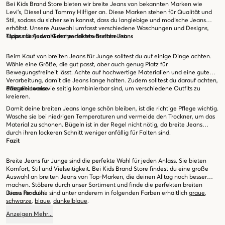
Bei Kids Brand Store bieten wir breite Jeans von bekannten Marken wie
Levi's, Diesel und Tommy Hilfiger an. Diese Marken stehen für Qualität und
Stil, sodass du sicher sein kannst, dass du langlebige und modische Jeans
erhältst. Unsere Auswahl umfasst verschiedene Waschungen und Designs,
sodass für jeden Geschmack etwas dabei ist.
Tipps zur Auswahl der perfekten Breiten Jeans
Beim Kauf von breiten Jeans für Junge solltest du auf einige Dinge achten.
Wähle eine Größe, die gut passt, aber auch genug Platz für
Bewegungsfreiheit lässt. Achte auf hochwertige Materialien und eine gute
Verarbeitung, damit die Jeans lange halten. Zudem solltest du darauf achten,
dass die Jeans vielseitig kombinierbar sind, um verschiedene Outfits zu
Pflegehinweise
kreieren.
Damit deine breiten Jeans lange schön bleiben, ist die richtige Pflege wichtig.
Wasche sie bei niedrigen Temperaturen und vermeide den Trockner, um das
Material zu schonen. Bügeln ist in der Regel nicht nötig, da breite Jeans
durch ihren lockeren Schnitt weniger anfällig für Falten sind.
Fazit
Breite Jeans für Junge sind die perfekte Wahl für jeden Anlass. Sie bieten
Komfort, Stil und Vielseitigkeit. Bei Kids Brand Store findest du eine große
Auswahl an breiten Jeans von Top-Marken, die deinen Alltag noch besser
machen. Stöbere durch unser Sortiment und finde die perfekten breiten
Jeans für dich!
Diese Produkte sind unter anderem in folgenden Farben erhältlich
graue
,
schwarze
,
blaue
,
dunkelblaue
.
Anzeigen
Mehr
...