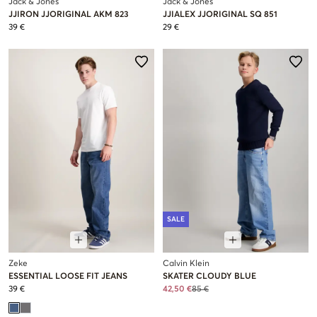
Jack & Jones
Jack & Jones
JJIRON JJORIGINAL AKM 823
JJIALEX JJORIGINAL SQ 851
39 €
29 €
SALE
Zeke
Calvin Klein
ESSENTIAL LOOSE FIT JEANS
SKATER CLOUDY BLUE
39 €
42,50 €
85 €