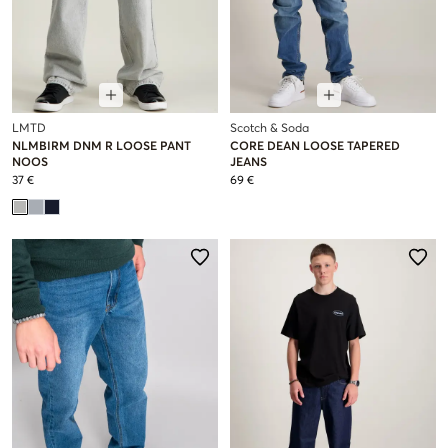
LMTD
Scotch & Soda
NLMBIRM DNM R LOOSE PANT
CORE DEAN LOOSE TAPERED
NOOS
JEANS
37 €
69 €