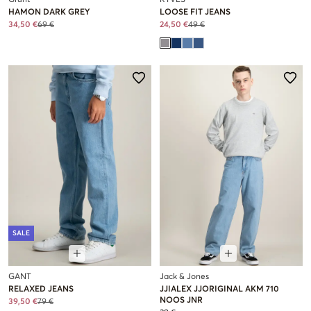
Grunt
RYVLS
HAMON DARK GREY
LOOSE FIT JEANS
34,50 €
69 €
24,50 €
49 €
SALE
GANT
Jack & Jones
RELAXED JEANS
JJIALEX JJORIGINAL AKM 710
NOOS JNR
39,50 €
79 €