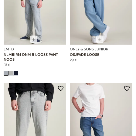
LMTD
ONLY & SONS JUNIOR
NLMBIRM DNM R LOOSE PANT
OSJFADE LOOSE
NOOS
29 €
37 €