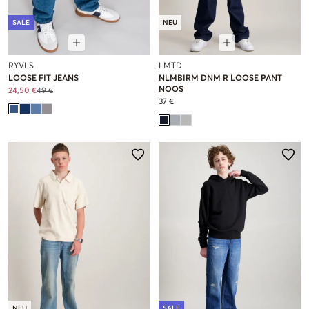
SALE
NEU
RYVLS
LMTD
LOOSE FIT JEANS
NLMBIRM DNM R LOOSE PANT
NOOS
24,50 €
49 €
37 €
NEU
SALE