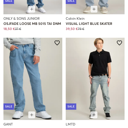
SALE
SALE
ONLY & SONS JUNIOR
Calvin Klein
OSJFADE LOOSE MB 5015 TAI DNM
VISUAL LIGHT BLUE SKATER
18,50 €
37 €
39,50 €
79 €
SALE
SALE
GANT
LMTD