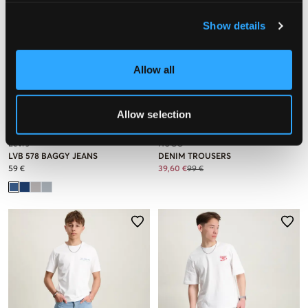
Show details
Allow all
SALE
Allow selection
Levi's
HUGO
LVB 578 BAGGY JEANS
DENIM TROUSERS
59 €
39,60 €
99 €