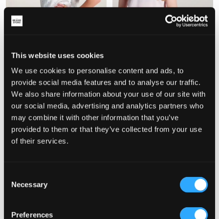
NEU
SALE
SET
SET
This website uses cookies
We use cookies to personalise content and ads, to
LMTD
Gina Tricot Young
provide social media features and to analyse our traffic.
NLFNIGHTY SS SHORTS PYJAMAS
Y SATIN SET
We also share information about your use of our site with
SET
12,50 €
25 €
our social media, advertising and analytics partners who
37 €
may combine it with other information that you’ve
provided to them or that they’ve collected from your use
of their services.
Consent
Necessary
Selection
Preferences