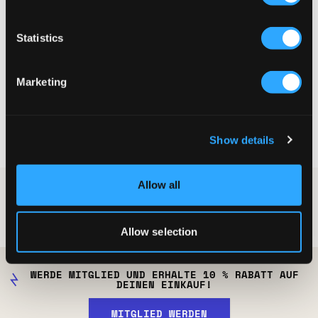
SALE
SALE
Statistics
RYVLS
RYVLS
Marketing
DLM PYJAMA PANT
DLM PYJAMA PANT
14,50 €
29 €
11,60 €
29 €
Show details
Allow all
Kategorien
Nachtwäsche
Pyjama
Pyjama für Kinder und Jugendliche
Allow selection
WERDE MITGLIED UND ERHALTE 10 % RABATT AUF
DEINEN EINKAUF!
MITGLIED WERDEN