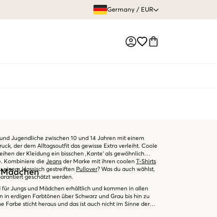
GRATIS VERS
Germany
/
EUR
Market switch
r und Jugendliche zwischen 10 und 14 Jahren mit einem
uck, der dem Alltagsoutfit das gewisse Extra verleiht. Coole
leihen der Kleidung ein bisschen ‚Kante‘ als gewöhnlich
e. Kombiniere die
Jeans
der Marke mit ihren coolen
T-Shirts
 einem klassisch gestreiften
Pullover
? Was du auch wählst,
d Mädchen
garantiert geschätzt werden.
d für Jungs und Mädchen erhältlich und kommen in allen
 in erdigen Farbtönen über Schwarz und Grau bis hin zu
e Farbe sticht heraus und das ist auch nicht im Sinne der
t mit der bereits existierenden Garderobe des Kindes oder