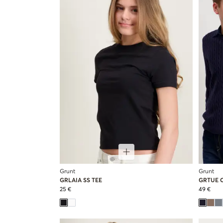
Grunt
Grunt
GRLAIA SS TEE
GRTUE C
25 €
49 €