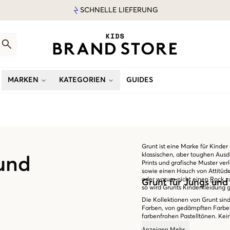
SCHNELLE LIEFERUNG
MARKEN
KATEGORIEN
GUIDES
Grunt ist eine Marke für Kinde
klassischen, aber toughen Ausdr
 und
Prints und grafische Muster ver
sowie einen Hauch von Attitüd
oder warum nicht einen
Rock
zu
Grunt für Jungs un
so wird Grunts Kinderkleidung 
Die Kollektionen von Grunt sin
Farben, von gedämpften Farben
farbenfrohen Pastelltönen. Kein
Marke. Die Kleidung verschmilz