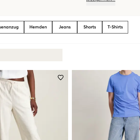
Anzeigen
Mehr
...
des Jugendlichen und kann som
Kleidungsstücke, die absolute 
werden.
osenanzug
Hemden
Jeans
Shorts
T-Shirts