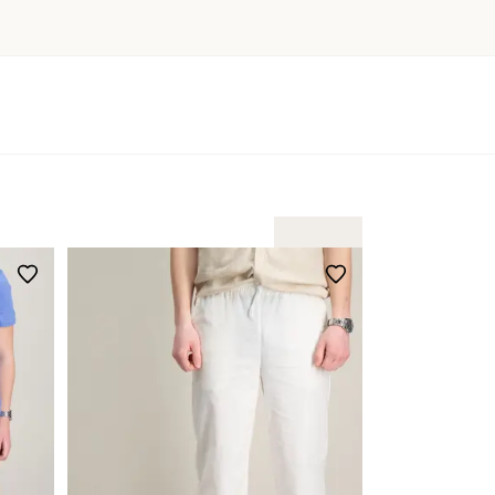
it unendlich kombiniert werden. Äußerst anwendbare
Lieblinge werden, die Kinder wieder und wieder anziehen