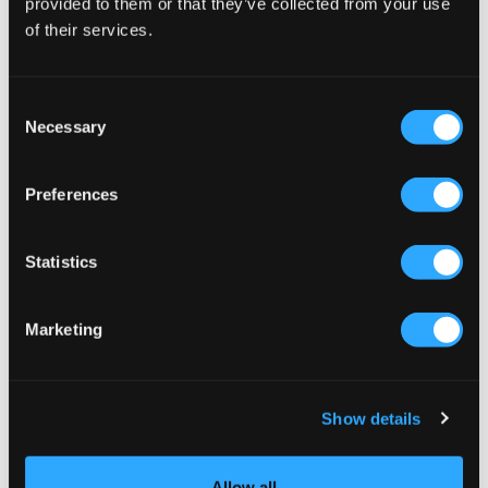
provided to them or that they’ve collected from your use
of their services.
Consent
Necessary
Selection
Preferences
SALE
2-PACK
Statistics
Sofie Schnoor
GANT
Marketing
KARASY TOP
TOP 2-PACK
35 €
14 €
35 €
Show details
Allow all