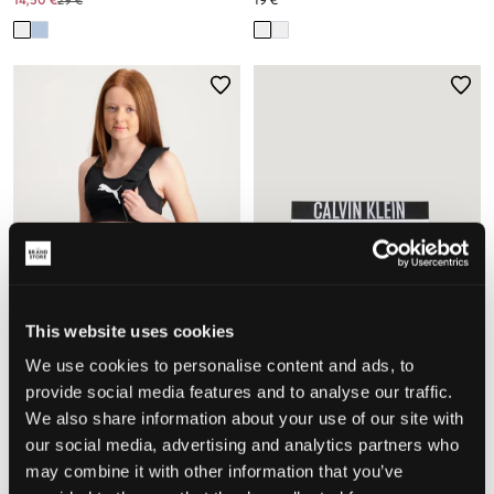
14,50 €
29 €
19 €
SALE
This website uses cookies
2-PACK
We use cookies to personalise content and ads, to
provide social media features and to analyse our traffic.
Puma
Calvin Klein
We also share information about your use of our site with
ESS TRAINING BRA
2PK BIKINI
28 €
12,50 €
25 €
our social media, advertising and analytics partners who
may combine it with other information that you’ve