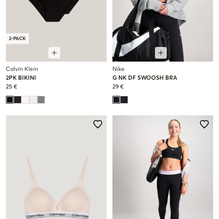
2-PACK
Calvin Klein
Nike
2PK BIKINI
G NK DF SWOOSH BRA
25 €
29 €