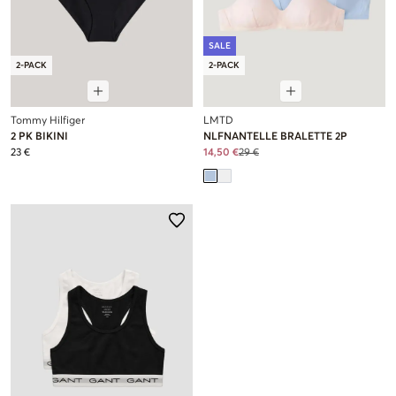
SALE
2-PACK
2-PACK
Tommy Hilfiger
LMTD
2 PK BIKINI
NLFNANTELLE BRALETTE 2P
23 €
14,50 €
29 €