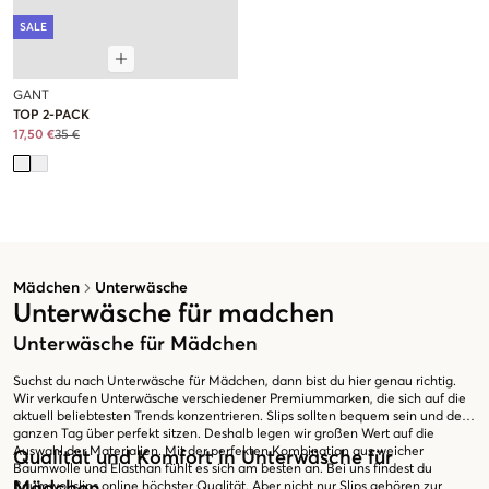
SALE
GANT
TOP 2-PACK
17,50 €
35 €
Mädchen
Unterwäsche
Unterwäsche für madchen
Unterwäsche für Mädchen
Suchst du nach Unterwäsche für Mädchen, dann bist du hier genau richtig.
Wir verkaufen Unterwäsche verschiedener Premiummarken, die sich auf die
aktuell beliebtesten Trends konzentrieren. Slips sollten bequem sein und den
ganzen Tag über perfekt sitzen. Deshalb legen wir großen Wert auf die
Auswahl der Materialien. Mit der perfekten Kombination aus weicher
Qualität und Komfort in Unterwäsche für
Baumwolle und Elasthan fühlt es sich am besten an. Bei uns findest du
Mädchen
Baumwollslips online höchster Qualität. Aber nicht nur Slips gehören zur