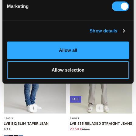
HOODIE
HOODIE
Marketing
39 €
39 €
Show details
Allow all
Allow selection
SALE
Levi's
Levi's
LVB 512 SLIM TAPER JEAN
LVB 555 RELAXED STRAIGHT JEANS
49 €
29,50 €
59 €