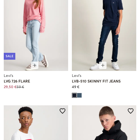
SALE
Levi's
Levi's
LVG 726 FLARE
LVB-510 SKINNY FIT JEANS
29,50 €
59 €
49 €