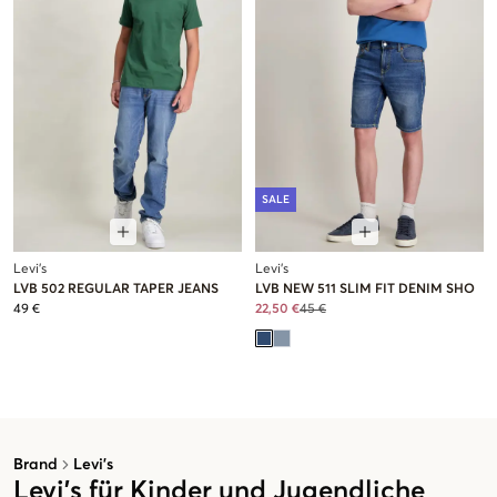
SALE
Levi's
Levi's
LVB 502 REGULAR TAPER JEANS
LVB NEW 511 SLIM FIT DENIM SHO
49 €
22,50 €
45 €
Brand
Levi's
Levi's für Kinder und Jugendliche