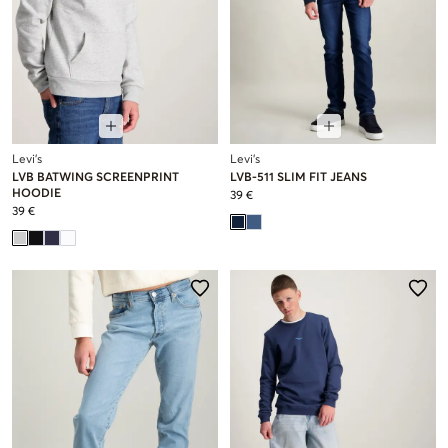
Levi's
Levi's
LVB BATWING SCREENPRINT
LVB-511 SLIM FIT JEANS
HOODIE
39 €
39 €