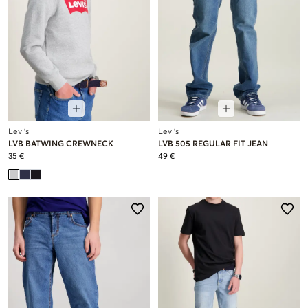
Levi's
Levi's
LVB BATWING CREWNECK
LVB 505 REGULAR FIT JEAN
35 €
49 €