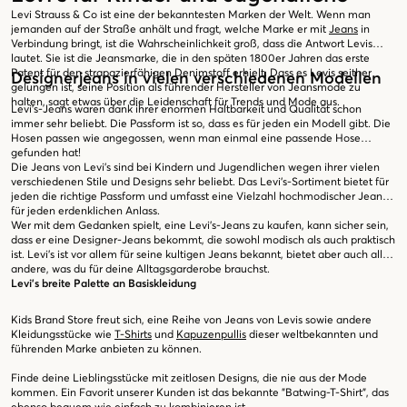
Levi Strauss & Co ist eine der bekanntesten Marken der Welt. Wenn man
jemanden auf der Straße anhält und fragt, welche Marke er mit
Jeans
in
Verbindung bringt, ist die Wahrscheinlichkeit groß, dass die Antwort Levis
lautet. Sie ist die Jeansmarke, die in den späten 1800er Jahren das erste
Patent für den strapazierfähigen Denimstoff erhielt. Dass es Levis seither
Designerjeans in vielen verschiedenen Modellen
gelungen ist, seine Position als führender Hersteller von Jeansmode zu
halten, sagt etwas über die Leidenschaft für Trends und Mode aus.
Levi's-Jeans waren dank ihrer enormen Haltbarkeit und Qualität schon
immer sehr beliebt. Die Passform ist so, dass es für jeden ein Modell gibt. Die
Hosen passen wie angegossen, wenn man einmal eine passende Hose
gefunden hat!
Die Jeans von Levi's sind bei Kindern und Jugendlichen wegen ihrer vielen
verschiedenen Stile und Designs sehr beliebt. Das Levi's-Sortiment bietet für
jeden die richtige Passform und umfasst eine Vielzahl hochmodischer Jeans
für jeden erdenklichen Anlass.
Wer mit dem Gedanken spielt, eine Levi's-Jeans zu kaufen, kann sicher sein,
dass er eine Designer-Jeans bekommt, die sowohl modisch als auch praktisch
ist. Levi's ist vor allem für seine kultigen Jeans bekannt, bietet aber auch alles
andere, was du für deine Alltagsgarderobe brauchst.
Levi's breite Palette an Basiskleidung
Kids Brand Store freut sich, eine Reihe von Jeans von Levis sowie andere
Kleidungsstücke wie
T-Shirts
und
Kapuzenpullis
dieser weltbekannten und
führenden Marke anbieten zu können.
Finde deine Lieblingsstücke mit zeitlosen Designs, die nie aus der Mode
kommen. Ein Favorit unserer Kunden ist das bekannte "Batwing-T-Shirt", das