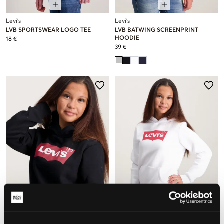
Levi's
Levi's
LVB SPORTSWEAR LOGO TEE
LVB BATWING SCREENPRINT
HOODIE
18 €
39 €
NEU
NEU