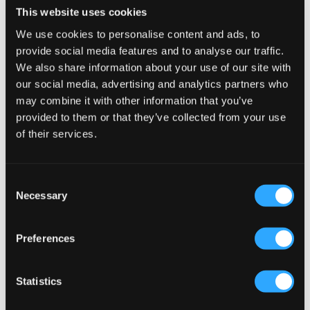
Levi's
Levi's
This website uses cookies
LVB BATWING SCREENPRINT
LVB BATWING SCREENPRINT
HOODIE
HOODIE
We use cookies to personalise content and ads, to
39 €
39 €
provide social media features and to analyse our traffic.
We also share information about your use of our site with
our social media, advertising and analytics partners who
may combine it with other information that you’ve
provided to them or that they’ve collected from your use
of their services.
Consent
Necessary
Selection
Preferences
Statistics
Levi's
Levi's
LVB BATWING SCREENPRINT
LVB BATWING SCREENPRINT