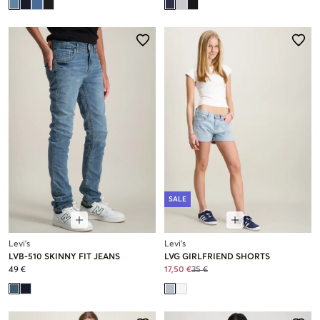
SALE
Levi's
Levi's
LVB-510 SKINNY FIT JEANS
LVG GIRLFRIEND SHORTS
49 €
17,50 €
35 €