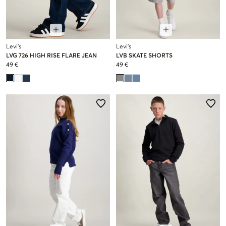
Levi's
Levi's
LVG 726 HIGH RISE FLARE JEAN
LVB SKATE SHORTS
49 €
49 €