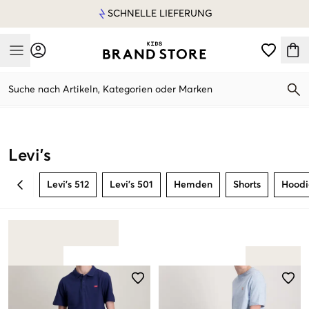
SCHNELLE LIEFERUNG
Mobile Menu
Suche nach Artikeln, Kategorien oder Marken
Mobile Menu
Levi's
Levi's 512
Levi's 501
Hemden
Shorts
Hoodi
BACK