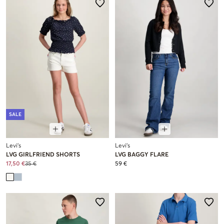
SALE
Levi's
Levi's
LVG GIRLFRIEND SHORTS
LVG BAGGY FLARE
17,50 €
35 €
59 €