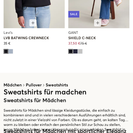
SALE
Levi's
GANT
LVB BATWING CREWNECK
SHIELD C-NECK
35 €
37,50 €
75 €
Mädchen
Pullover
Sweatshirts
Sweatshirts für madchen
Sweatshirts für Mädchen
Sweatshirts für Mädchen sind lässige Kleidungsstücke, die einfach zu
kombinieren sind und in vielen verschiedenen Ausführungen erhältlich sind,
nicht zuletzt in einer Vielzahl von Farben. Ob es darum geht, an kalten Tagen
warm zu bleiben oder einfach den persönlichen Stil zur Schau zu stellen,
junge Mädchen haben immer Verwendung für einen schicken Sweatshirt in
Sweatshirts für Mädchen mit sportlicher Eleganz