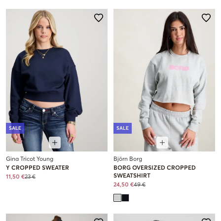
SALE
SALE
Gina Tricot Young
Björn Borg
Y CROPPED SWEATER
BORG OVERSIZED CROPPED
SWEATSHIRT
11,50 €
23 €
24,50 €
49 €