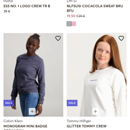
Puma
LMTD
ESS NO. 1 LOGO CREW TR B
NLFSUSI COCACOLA SWEAT BRU
BFU
39 €
19,50 €
39 €
SALE
SALE
Calvin Klein
Tommy Hilfiger
MONOGRAM MINI BADGE
GLITTER TOMMY CREW