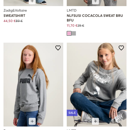
Zadig&Voltaire
LMTD
SWEATSHIRT
NLFSUSI COCACOLA SWEAT BRU
BFU
44,50 €
89 €
11,70 €
39 €
SALE