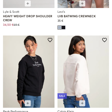
Lyle & Scott
Levi's
HEAVY WEIGHT DROP SHOULDER
LVB BATWING CREWNECK
CREW
35 €
34,50 €
69 €
SALE
Peak Performance
Calvin Klein