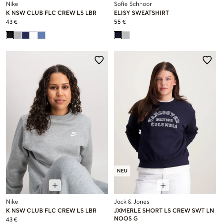
Nike
Sofie Schnoor
K NSW CLUB FLC CREW LS LBR
ELISY SWEATSHIRT
43 €
55 €
NEU
Nike
Jack & Jones
K NSW CLUB FLC CREW LS LBR
JXMERLE SHORT LS CREW SWT LN
NOOS G
43 €