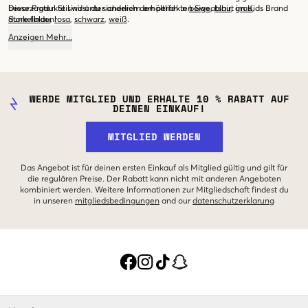
bevorzugten Stil wirst du sicherlich den perfekten Sweatshirt im Kids Brand
Diese Produkte sind unter anderem erhältlich in
beige
,
blau
,
grau
,
Store finden!
dunkelblau
,
rosa
,
schwarz
,
weiß
.
Anzeigen
Mehr
...
WERDE MITGLIED UND ERHALTE 10 % RABATT AUF
DEINEN EINKAUF!
MITGLIED WERDEN
Das Angebot ist für deinen ersten Einkauf als Mitglied gültig und gilt für
die regulären Preise. Der Rabatt kann nicht mit anderen Angeboten
kombiniert werden. Weitere Informationen zur Mitgliedschaft findest du
in unseren
mitgliedsbedingungen
and our
datenschutzerklarung