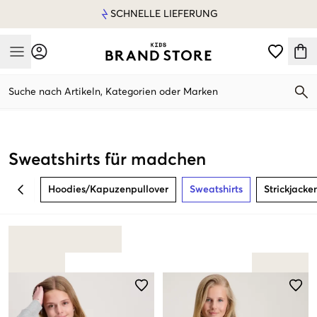
SCHNELLE LIEFERUNG
Mobile Menu
Suche nach Artikeln, Kategorien oder Marken
Mobile Menu
Sweatshirts für madchen
Hoodies/Kapuzenpullover
Sweatshirts
Strickjack
BACK