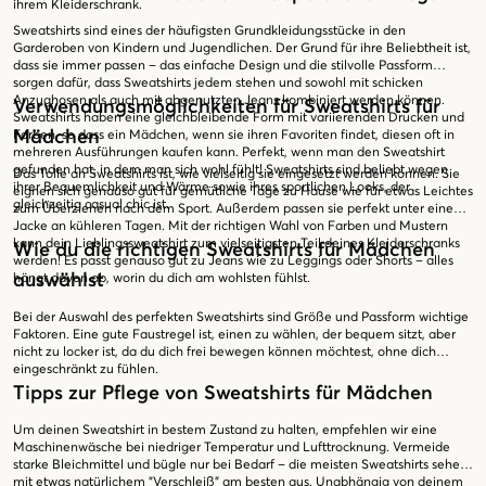
ihrem Kleiderschrank.
Sweatshirts sind eines der häufigsten Grundkleidungsstücke in den
Garderoben von Kindern und Jugendlichen. Der Grund für ihre Beliebtheit ist,
dass sie immer passen – das einfache Design und die stilvolle Passform
sorgen dafür, dass Sweatshirts jedem stehen und sowohl mit schicken
Anzughosen als auch mit abgenutzten Jeans kombiniert werden können.
Verwendungsmöglichkeiten für Sweatshirts für
Sweatshirts haben eine gleichbleibende Form mit variierenden Drucken und
Mädchen
Farben, so dass ein Mädchen, wenn sie ihren Favoriten findet, diesen oft in
mehreren Ausführungen kaufen kann. Perfekt, wenn man den Sweatshirt
gefunden hat, in dem man sich wohl fühlt! Sweatshirts sind beliebt wegen
Das Tolle an Sweatshirts ist, wie vielseitig sie eingesetzt werden können. Sie
ihrer Bequemlichkeit und Wärme sowie ihres sportlichen Looks, der
eignen sich genauso gut für gemütliche Tage zu Hause wie für etwas Leichtes
gleichzeitig casual chic ist.
zum Überziehen nach dem Sport. Außerdem passen sie perfekt unter eine
Jacke an kühleren Tagen. Mit der richtigen Wahl von Farben und Mustern
kann dein Lieblingssweatshirt zum vielseitigsten Teil deines Kleiderschranks
Wie du die richtigen Sweatshirts für Mädchen
werden! Es passt genauso gut zu Jeans wie zu Leggings oder Shorts – alles
auswählst
hängt davon ab, worin du dich am wohlsten fühlst.
Bei der Auswahl des perfekten Sweatshirts sind Größe und Passform wichtige
Faktoren. Eine gute Faustregel ist, einen zu wählen, der bequem sitzt, aber
nicht zu locker ist, da du dich frei bewegen können möchtest, ohne dich
eingeschränkt zu fühlen.
Tipps zur Pflege von Sweatshirts für Mädchen
Um deinen Sweatshirt in bestem Zustand zu halten, empfehlen wir eine
Maschinenwäsche bei niedriger Temperatur und Lufttrocknung. Vermeide
starke Bleichmittel und bügle nur bei Bedarf – die meisten Sweatshirts sehen
mit etwas natürlichem "Verschleiß" am besten aus. Unabhängig von deinem