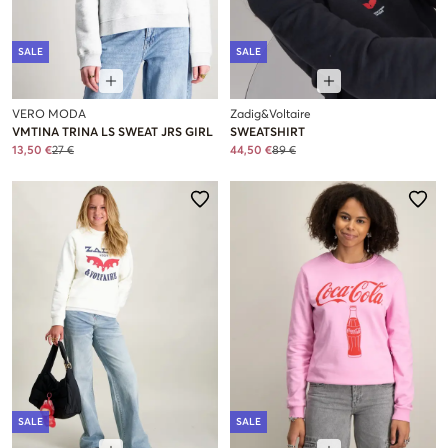
SALE
SALE
VERO MODA
Zadig&Voltaire
VMTINA TRINA LS SWEAT JRS GIRL
SWEATSHIRT
13,50 €
27 €
44,50 €
89 €
SALE
SALE