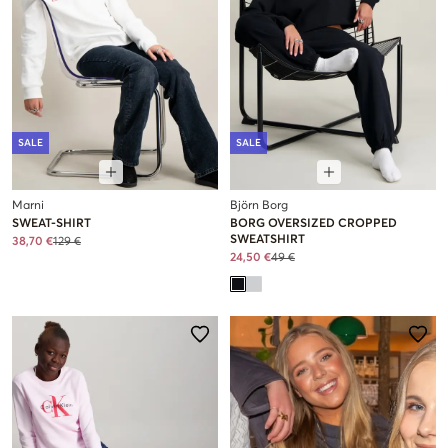
SALE
SALE
Marni
Björn Borg
SWEAT-SHIRT
BORG OVERSIZED CROPPED
SWEATSHIRT
38,70 €
129 €
24,50 €
49 €