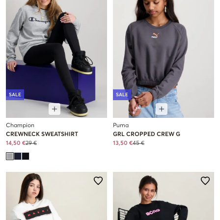
SALE
SALE
Champion
Puma
CREWNECK SWEATSHIRT
GRL CROPPED CREW G
14,50 €
29 €
13,50 €
45 €