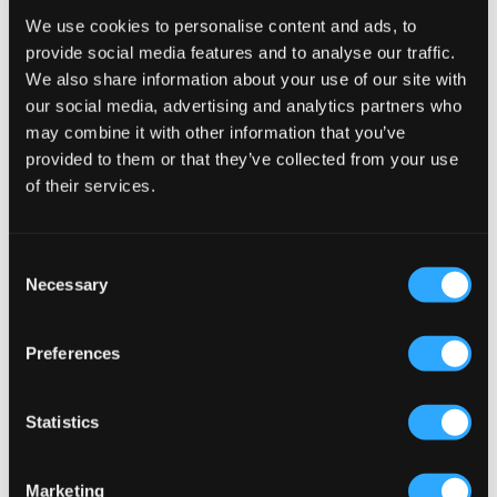
We use cookies to personalise content and ads, to
provide social media features and to analyse our traffic.
We also share information about your use of our site with
our social media, advertising and analytics partners who
may combine it with other information that you’ve
provided to them or that they’ve collected from your use
of their services.
Consent
Necessary
Selection
SALE
Preferences
Garcia
Sofie Schnoor
GIRLS SWEAT
ELISY SWEATSHIRT
17,50 €
35 €
55 €
Statistics
Marketing