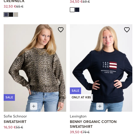
CREWNECK
34,50 €
69 €
32,50 €
65 €
SALE
SALE
ONLY AT KBS
Sofie Schnoor
Lexington
SWEATSHIRT
BENNY ORGANIC COTTON
SWEATSHIRT
16,50 €
55 €
39,50 €
79 €