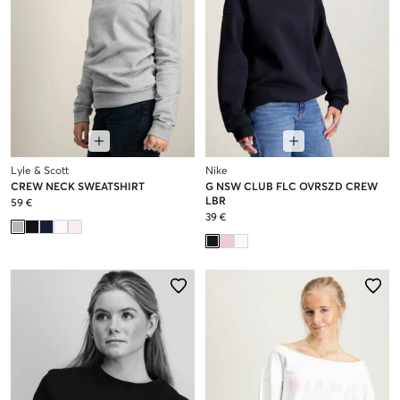
Lyle & Scott
Nike
CREW NECK SWEATSHIRT
G NSW CLUB FLC OVRSZD CREW
LBR
59 €
39 €