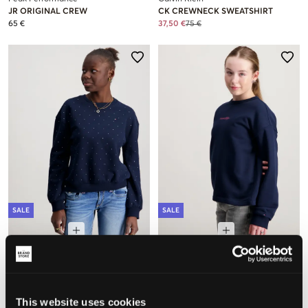
JR ORIGINAL CREW
CK CREWNECK SWEATSHIRT
65 €
37,50 €
75 €
SALE
SALE
Tommy Hilfiger
Tommy Hilfiger
FESTIVE STUD CREW NECK
GLITTER TOMMY CREW
49,50 €
99 €
34,50 €
69 €
This website uses cookies