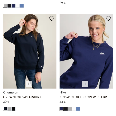
29 €
Champion
Nike
CREWNECK SWEATSHIRT
K NSW CLUB FLC CREW LS LBR
30 €
43 €