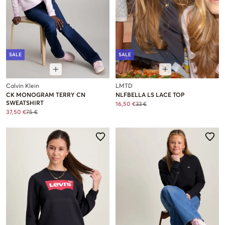
SALE
SALE
Calvin Klein
LMTD
CK MONOGRAM TERRY CN
NLFBELLA LS LACE TOP
SWEATSHIRT
16,50 €
33 €
37,50 €
75 €