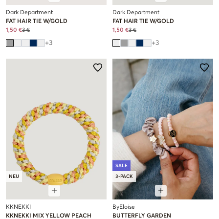
Dark Department
Dark Department
FAT HAIR TIE W/GOLD
FAT HAIR TIE W/GOLD
1,50 €
3 €
1,50 €
3 €
+
3
+
3
SALE
NEU
3-PACK
KKNEKKI
ByEloise
KKNEKKI MIX YELLOW PEACH
BUTTERFLY GARDEN