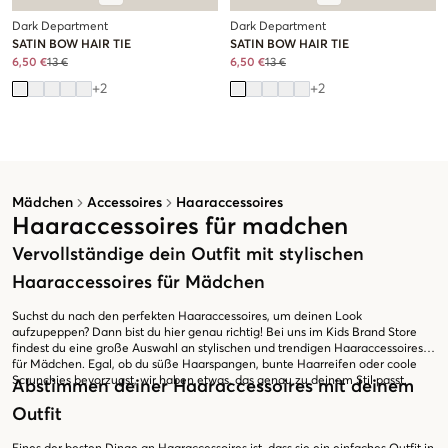
Dark Department
Dark Department
SATIN BOW HAIR TIE
SATIN BOW HAIR TIE
6,50 €
13 €
6,50 €
13 €
+
2
+
2
Mädchen
Accessoires
Haaraccessoires
Haaraccessoires für madchen
Vervollständige dein Outfit mit stylischen
Haaraccessoires für Mädchen
Suchst du nach den perfekten Haaraccessoires, um deinen Look
aufzupeppen? Dann bist du hier genau richtig! Bei uns im Kids Brand Store
findest du eine große Auswahl an stylischen und trendigen Haaraccessoires
für Mädchen. Egal, ob du süße Haarspangen, bunte Haarreifen oder coole
Scrunchies bevorzugst, wir haben etwas, das genau zu deinem Stil passt.
Abstimmen deiner Haaraccessoires mit deinem
Outfit