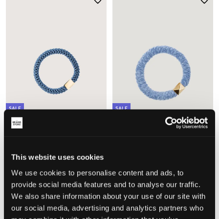
SALE
SALE
Dark Department
Dark Department
FAT HAIR TIE W/GOLD
FLUFFY FAT HAIR TIE W/GOLD
This website uses cookies
1,50 €
3 €
2 €
4 €
+
3
+
1
We use cookies to personalise content and ads, to
provide social media features and to analyse our traffic.
We also share information about your use of our site with
our social media, advertising and analytics partners who