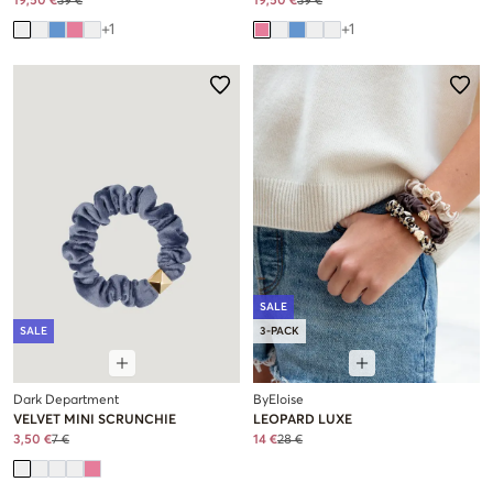
19,50 €
39 €
19,50 €
39 €
+
1
+
1
SALE
SALE
3-PACK
Dark Department
ByEloise
VELVET MINI SCRUNCHIE
LEOPARD LUXE
3,50 €
7 €
14 €
28 €