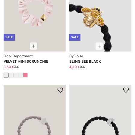
SALE
SALE
Dark Department
ByEloise
VELVET MINI SCRUNCHIE
BLING BEE BLACK
3,50 €
7 €
4,50 €
9 €