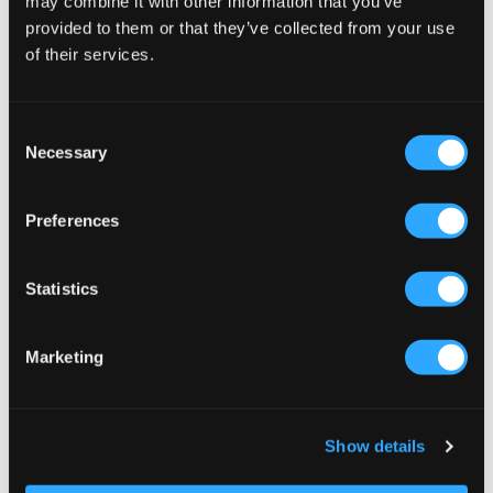
may combine it with other information that you’ve
provided to them or that they’ve collected from your use
of their services.
Consent
Necessary
Selection
SALE
SALE
Preferences
ByEloise
Dark Department
GOLD HEART SILK SCRUNCHIE
TEXT HAIR CLAW
Statistics
GREY
14,50 €
29 €
4,50 €
9 €
+
5
Marketing
Show details