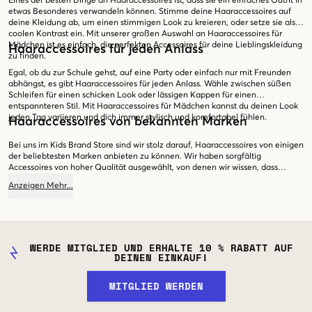
Eines der besten Dinge an Haaraccessoires ist, dass sie ein einfaches Outfit in
etwas Besonderes verwandeln können. Stimme deine Haaraccessoires auf
deine Kleidung ab, um einen stimmigen Look zu kreieren, oder setze sie als
coolen Kontrast ein. Mit unserer großen Auswahl an Haaraccessoires für
Mädchen ist es einfach, die perfekten Accessoires für deine Lieblingskleidung
Haaraccessoires für jeden Anlass
zu finden.
Egal, ob du zur Schule gehst, auf eine Party oder einfach nur mit Freunden
abhängst, es gibt Haaraccessoires für jeden Anlass. Wähle zwischen süßen
Schleifen für einen schicken Look oder lässigen Kappen für einen
entspannteren Stil. Mit Haaraccessoires für Mädchen kannst du deinen Look
jeden Tag variieren und dich immer stylisch und komfortabel fühlen.
Haaraccessoires von bekannten Marken
Bei uns im Kids Brand Store sind wir stolz darauf, Haaraccessoires von einigen
der beliebtesten Marken anbieten zu können. Wir haben sorgfältig
Accessoires von hoher Qualität ausgewählt, von denen wir wissen, dass
unsere Kunden sie lieben werden. Von klassischen Haarbändern bis hin zu
Anzeigen
Mehr
...
trendigen Scrunchies - hier findest du garantiert deine neuen
Lieblingsaccessoires. Entdecke heute unser Sortiment an Haaraccessoires für
Mädchen und finde die perfekten Accessoires für dich. Mit schneller
Lieferung und einfachen Rücksendungen ist es leicht und bequem, bei uns im
Kids Brand Store einzukaufen. Lass deine Haaraccessoires das i-Tüpfelchen
WERDE MITGLIED UND ERHALTE 10 % RABATT AUF
deines Outfits werden!
DEINEN EINKAUF!
MITGLIED WERDEN