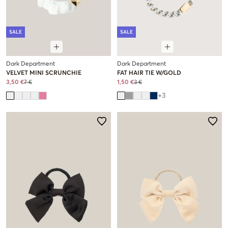
SALE
SALE
Dark Department
Dark Department
VELVET MINI SCRUNCHIE
FAT HAIR TIE W/GOLD
3,50 €
7 €
1,50 €
3 €
+
3