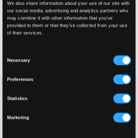
We also share information about your use of our site with
our social media, advertising and analytics partners who
may combine it with other information that you’ve
provided to them or that they’ve collected from your use
SALE
of their services.
Didriksons
HEPTA KIDS PANT
Consent
16 €
32 €
Necessary
Selection
Preferences
Kategorien
Oberbekleidung
Regenkleidung
Regenkleidung für Kinder und
Statistics
Jugendliche
Regenkleidung ist ein Muss für jeden, insbesondere für Kinder und
Marketing
Jugendliche, die viel Zeit draußen verbringen. Gute Regenkleidung ist
unerlässlich. Sie schützt deine Kinder vor Regen, Schnee und Wind. 1947
wurde eine Maschine hergestellt, mit der Textilien zusammengeschweißt
werden konnten, die es uns ermöglicht, trotz Schmuddelwetter trocken zu
Regenbekleidung besteht aus wasserabweisenden oder wasserfesten
bleiben.
Materialien, damit das Wasser bei Regen nicht in den Stoff eindringt.