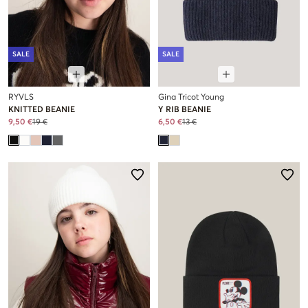
SALE
SALE
RYVLS
Gina Tricot Young
KNITTED BEANIE
Y RIB BEANIE
9,50 €
19 €
6,50 €
13 €