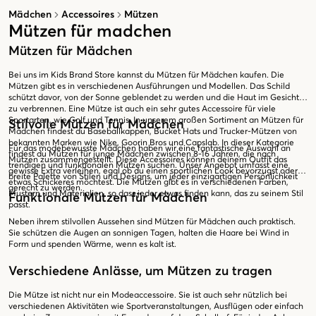
Mädchen
Accessoires
Mützen
Mützen für madchen
Mützen für Mädchen
Bei uns im Kids Brand Store kannst du Mützen für Mädchen kaufen. Die
Mützen gibt es in verschiedenen Ausführungen und Modellen. Das Schild
schützt davor, von der Sonne geblendet zu werden und die Haut im Gesicht
zu verbrennen. Eine Mütze ist auch ein sehr gutes Accessoire für viele
Sportarten, wie Golf und Tennis. In unserem großen Sortiment an Mützen für
Stilvolle Mützen für Mädchen
Mädchen findest du Baseballkappen, Bucket Hats und Trucker-Mützen von
bekannten Marken wie Nike, Goorin Bros und Capslab. In dieser Kategorie
Für das modebewusste Mädchen haben wir eine fantastische Auswahl an
findest du Mützen für junge Mädchen zwischen 8-16 Jahren, die nach
Mützen zusammengestellt. Diese Accessoires können deinem Outfit das
trendigen und funktionalen Mützen suchen. Unser Angebot umfasst eine
gewisse Extra verleihen, egal ob du einen sportlichen Look bevorzugst oder
breite Palette von Stilen und Designs, um jeder einzigartigen Persönlichkeit
etwas Schickeres möchtest. Die Mützen gibt es in verschiedenen Farben,
gerecht zu werden.
Mustern und Materialien, so dass jeder etwas finden kann, das zu seinem Stil
Funktionale Mützen für Mädchen
passt.
Neben ihrem stilvollen Aussehen sind Mützen für Mädchen auch praktisch.
Sie schützen die Augen an sonnigen Tagen, halten die Haare bei Wind in
Form und spenden Wärme, wenn es kalt ist.
Verschiedene Anlässe, um Mützen zu tragen
Die Mütze ist nicht nur ein Modeaccessoire. Sie ist auch sehr nützlich bei
verschiedenen Aktivitäten wie Sportveranstaltungen, Ausflügen oder einfach