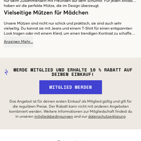
nur beim Zusammensein mit Freunden auf dem Schulhof. Für jeden Anlass
haben wir die perfekte Mütze, die im Design überzeugt.
Vielseitige Mützen für Mädchen
Unsere Mützen sind nicht nur schick und praktisch, sie sind auch sehr
vielseitig. Du kannst sie mit Jeans und einem T-Shirt für einen entspannten
Look tragen oder mit einem Kleid, um einen trendigen Kontrast zu schaffen.
Mit der richtigen Mütze kannst du deinen persönlichen Stil ausdrücken und
Anzeigen
Mehr
...
dich gleichzeitig vor der Sonne schützen. Im Kids Brand Store streben wir
danach, Produkte anzubieten, die sowohl Kinder als auch Teenager lieben.
Egal, ob du das perfekte Accessoire für dein Outfit suchst oder etwas
Funktionales für deine täglichen Aktivitäten benötigst, wir haben, was du
brauchst, in der Kategorie Mützen für Mädchen.
WERDE MITGLIED UND ERHALTE 10 % RABATT AUF
DEINEN EINKAUF!
MITGLIED WERDEN
Das Angebot ist für deinen ersten Einkauf als Mitglied gültig und gilt für
die regulären Preise. Der Rabatt kann nicht mit anderen Angeboten
kombiniert werden. Weitere Informationen zur Mitgliedschaft findest du
in unseren
mitgliedsbedingungen
and our
datenschutzerklarung