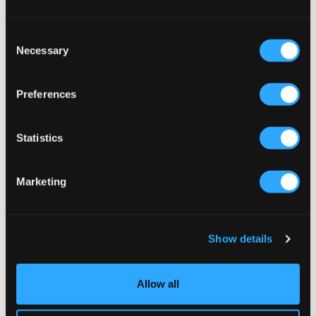
GIRLS HAT
NLFLODET KNIT HAT
9 €
18 €
6,50 €
13 €
Consent
Necessary
Selection
Preferences
Statistics
Marketing
SALE
Show details
LMTD
Sofie Schnoor
Allow all
NLFLODET KNIT HAT
HANNAHSY BEANIE
13 €
12,50 €
25 €