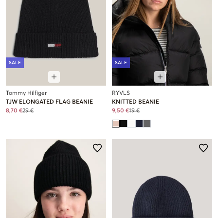
SALE
SALE
Tommy Hilfiger
RYVLS
TJW ELONGATED FLAG BEANIE
KNITTED BEANIE
8,70 €
29 €
9,50 €
19 €