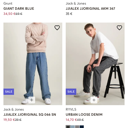
Grunt
Jack & Jones
GIANT DARK BLUE
JJIALEX JJORIGINAL AKM 367
34,50 €
69 €
35 €
SALE
SALE
Jack & Jones
RYVLS
JJIALEX JJORIGINAL SQ 066 SN
URBAN LOOSE DENIM
19,50 €
39 €
14,70 €
49 €