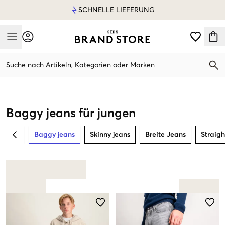
SCHNELLE LIEFERUNG
Mobile Menu
Suche nach Artikeln, Kategorien oder Marken
Mobile Menu
Baggy jeans für jungen
Baggy jeans
Skinny jeans
Breite Jeans
Straigh
BACK