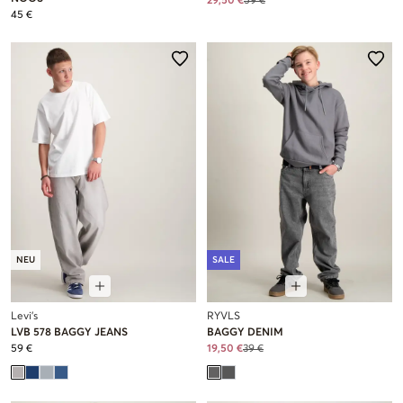
29,50 €
59 €
45 €
NEU
SALE
Levi's
RYVLS
LVB 578 BAGGY JEANS
BAGGY DENIM
59 €
19,50 €
39 €