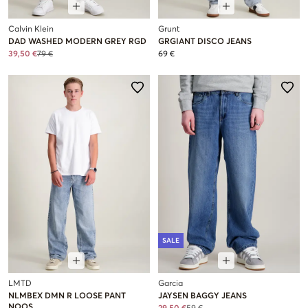
Calvin Klein
Grunt
DAD WASHED MODERN GREY RGD
GRGIANT DISCO JEANS
39,50 €
79 €
69 €
SALE
LMTD
Garcia
NLMBEX DMN R LOOSE PANT
JAYSEN BAGGY JEANS
NOOS