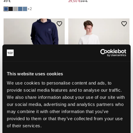
49 €
29,50 €
59 €
+
2
This website uses cookies
We use cookies to personalise content and ads, to
provide social media features and to analyse our traffic.
SALE
SALE
We also share information about your use of our site with
our social media, advertising and analytics partners who
Grunt
Grunt
may combine it with other information that you’ve
STREET LOOSE CEMENT
GRSTREET LOOSE DISCO
provided to them or that they’ve collected from your use
27,60 €
69 €
34,50 €
69 €
of their services.