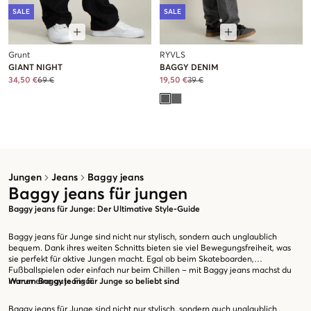
SALE
SALE
Grunt
RYVLS
GIANT NIGHT
BAGGY DENIM
34,50 €
69 €
19,50 €
39 €
Jungen
Jeans
Baggy jeans
Baggy jeans für jungen
Baggy jeans für Junge: Der Ultimative Style-Guide
Baggy jeans für Junge sind nicht nur stylisch, sondern auch unglaublich
bequem. Dank ihres weiten Schnitts bieten sie viel Bewegungsfreiheit, was
sie perfekt für aktive Jungen macht. Egal ob beim Skateboarden,
Fußballspielen oder einfach nur beim Chillen – mit Baggy jeans machst du
immer eine gute Figur.
Warum Baggy jeans für Junge so beliebt sind
Baggy jeans für Junge sind nicht nur stylisch, sondern auch unglaublich