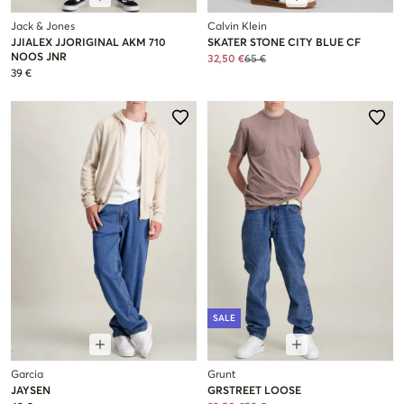
Jack & Jones
Calvin Klein
JJIALEX JJORIGINAL AKM 710
SKATER STONE CITY BLUE CF
NOOS JNR
32,50 €
65 €
39 €
SALE
Garcia
Grunt
JAYSEN
GRSTREET LOOSE