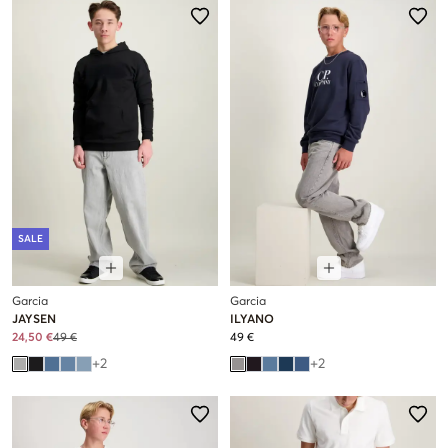
SALE
Garcia
Garcia
JAYSEN
ILYANO
24,50 €
49 €
49 €
+
2
+
2