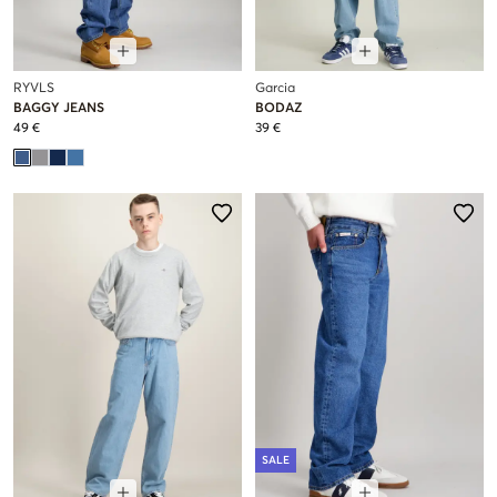
RYVLS
Garcia
BAGGY JEANS
BODAZ
49 €
39 €
SALE