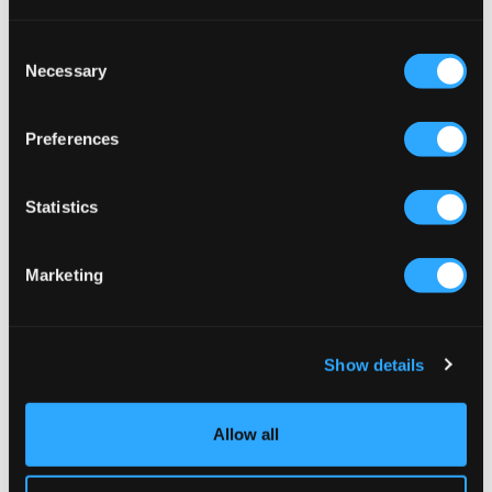
Consent
Necessary
Selection
Preferences
Statistics
SALE
Marketing
Grunt
LMTD
STREET LOOSE RAW BLUE
NLMNIZZA DNM DAD PANT
59 €
19,50 €
39 €
Show details
Allow all