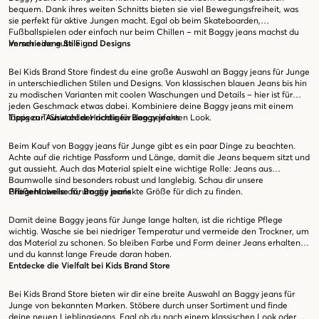
bequem. Dank ihres weiten Schnitts bieten sie viel Bewegungsfreiheit, was
sie perfekt für aktive Jungen macht. Egal ob beim Skateboarden,
Fußballspielen oder einfach nur beim Chillen – mit Baggy jeans machst du
immer eine gute Figur.
Verschiedene Stile und Designs
Bei Kids Brand Store findest du eine große Auswahl an Baggy jeans für Junge
in unterschiedlichen Stilen und Designs. Von klassischen blauen Jeans bis hin
zu modischen Varianten mit coolen Waschungen und Details – hier ist für
jeden Geschmack etwas dabei. Kombiniere deine Baggy jeans mit einem
lässigen T-Shirt oder Hoodie für den perfekten Look.
Tipps zur Auswahl der richtigen Baggy jeans
Beim Kauf von Baggy jeans für Junge gibt es ein paar Dinge zu beachten.
Achte auf die richtige Passform und Länge, damit die Jeans bequem sitzt und
gut aussieht. Auch das Material spielt eine wichtige Rolle: Jeans aus
Baumwolle sind besonders robust und langlebig. Schau dir unsere
Größentabelle an, um die perfekte Größe für dich zu finden.
Pflegehinweise für Baggy jeans
Damit deine Baggy jeans für Junge lange halten, ist die richtige Pflege
wichtig. Wasche sie bei niedriger Temperatur und vermeide den Trockner, um
das Material zu schonen. So bleiben Farbe und Form deiner Jeans erhalten,
und du kannst lange Freude daran haben.
Entdecke die Vielfalt bei Kids Brand Store
Bei Kids Brand Store bieten wir dir eine breite Auswahl an Baggy jeans für
Junge von bekannten Marken. Stöbere durch unser Sortiment und finde
deine neuen Lieblingsjeans. Egal ob du nach einem klassischen Look oder