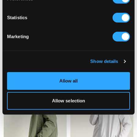
Statistics
NEU
Marketing
New Balance
The North Face
PANELLED TRACK JACKET
TEEN ANTORA TRICLIMATE
65 €
145 €
Show details
Allow all
Allow selection