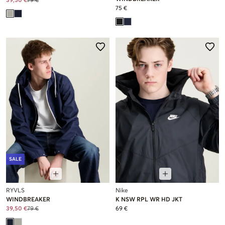
39,50 €
79 €
75 €
SALE
RYVLS
Nike
WINDBREAKER
K NSW RPL WR HD JKT
39,50 €
79 €
69 €