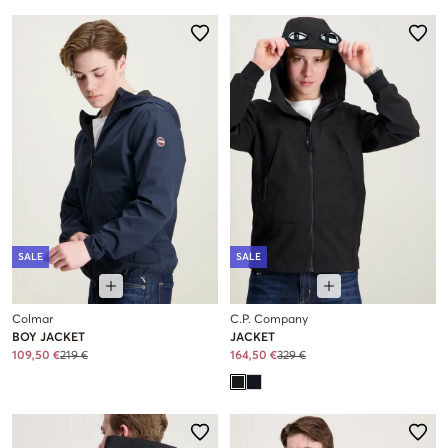
SALE
SALE
Colmar
C.P. Company
BOY JACKET
JACKET
109,50 €
219 €
164,50 €
329 €