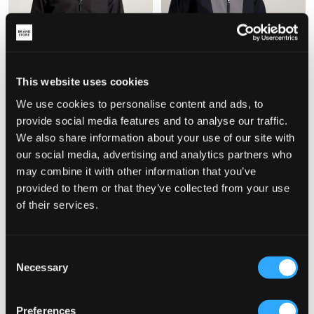
This website uses cookies
SALE
We use cookies to personalise content and ads, to
provide social media features and to analyse our traffic.
Didriksons
Columbia
We also share information about your use of our site with
PIKO KIDS' JACKET
SPIRE VALLEY™ WINDBREAKER
our social media, advertising and analytics partners who
89 €
19,50 €
39 €
may combine it with other information that you’ve
provided to them or that they’ve collected from your use
of their services.
Consent
Necessary
Selection
Preferences