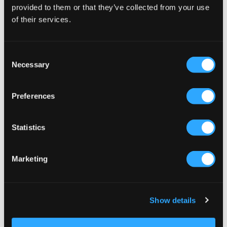
JUMPER
T-SHIRT
provided to them or that they’ve collected from your use
39,50 €
79 €
11,70 €
39 €
of their services.
Consent
Necessary
Selection
Preferences
Statistics
SALE
SALE
Marketing
Replay
Replay
THAD
SHORTS
Show details
39,50 €
79 €
19,50 €
39 €