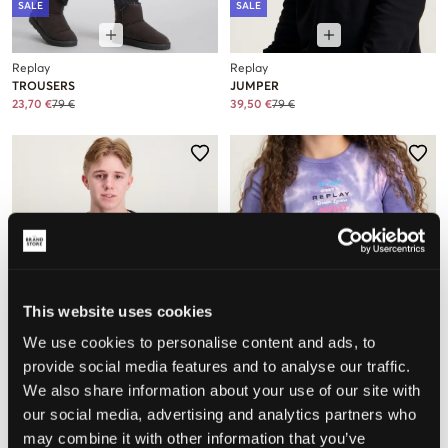
SALE
SALE
Replay
Replay
TROUSERS
JUMPER
23,70 €
79 €
39,50 €
79 €
This website uses cookies
We use cookies to personalise content and ads, to
provide social media features and to analyse our traffic.
SALE
SALE
We also share information about your use of our site with
our social media, advertising and analytics partners who
may combine it with other information that you’ve
Replay
Replay