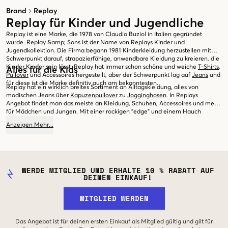
Brand
Replay
Replay für Kinder und Jugendliche
Replay ist eine Marke, die 1978 von Claudio Buziol in Italien gegründet
wurde. Replay &amp; Sons ist der Name von Replays Kinder und
Jugendkollektion. Die Firma begann 1981 Kinderkleidung herzustellen mit
Schwerpunkt darauf, strapazierfähige, anwendbare Kleidung zu kreieren, die
Kinder Kinder sein lässt. Replay hat immer schon schöne und weiche
T-Shirts
,
Alles für die Kids
Pullover
und Accessoires hergestellt, aber der Schwerpunkt lag auf
Jeans
und
für diese ist die Marke definitiv auch am bekanntesten.
Replay hat ein wirklich breites Sortiment an Alltagskleidung, alles von
modischen Jeans über
Kapuzenpullover
zu
Jogginghosen
. In Replays
Angebot findet man das meiste an Kleidung, Schuhen, Accessoires und mehr
für Mädchen und Jungen. Mit einer rockigen ”edge” und einem Hauch
Attitüde im Design, ist Replay eine Marke, die bei den allermeisten
Anzeigen
Mehr
...
Jugendlichen gut ankommt. Die Kleidung ist perfekt geeignet für Schule
sowie Freizeitaktivitäten und aufgrund ihrer fantastischen Qualität hält sie
lange!
WERDE MITGLIED UND ERHALTE 10 % RABATT AUF
DEINEN EINKAUF!
MITGLIED WERDEN
Das Angebot ist für deinen ersten Einkauf als Mitglied gültig und gilt für