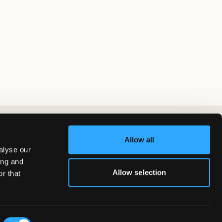
Allow all
alyse our
ing and
Allow selection
r that