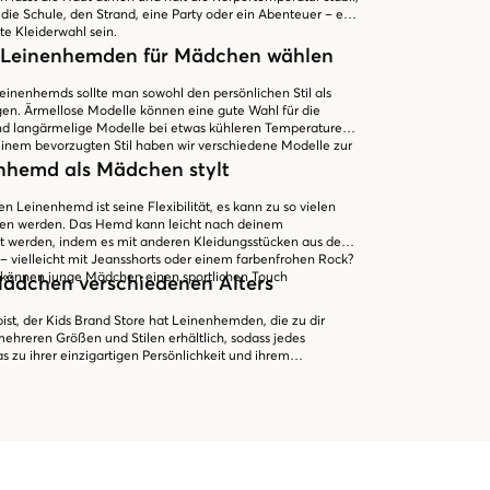
ie Schule, den Strand, eine Party oder ein Abenteuer – ein
e Kleiderwahl sein.
on Leinenhemden für Mädchen wählen
Leinenhemds sollte man sowohl den persönlichen Stil als
gen. Ärmellose Modelle können eine gute Wahl für die
d langärmelige Modelle bei etwas kühleren Temperaturen
inem bevorzugten Stil haben wir verschiedene Modelle zur
nhemd als Mädchen stylt
 Leinenhemd ist seine Flexibilität, es kann zu so vielen
gen werden. Das Hemd kann leicht nach deinem
lt werden, indem es mit anderen Kleidungsstücken aus dem
 – vielleicht mit Jeansshorts oder einem farbenfrohen Rock?
 können junge Mädchen einen sportlichen Touch
ädchen verschiedenen Alters
 bist, der Kids Brand Store hat Leinenhemden, die zu dir
mehreren Größen und Stilen erhältlich, sodass jedes
 zu ihrer einzigartigen Persönlichkeit und ihrem
st das Wichtigste, sich in seinem Outfit wohl und
egal ob du Eleganz oder Bequemlichkeit liebst (oder beides!),
en werden sicherlich ein neues Lieblingsstück in deinem