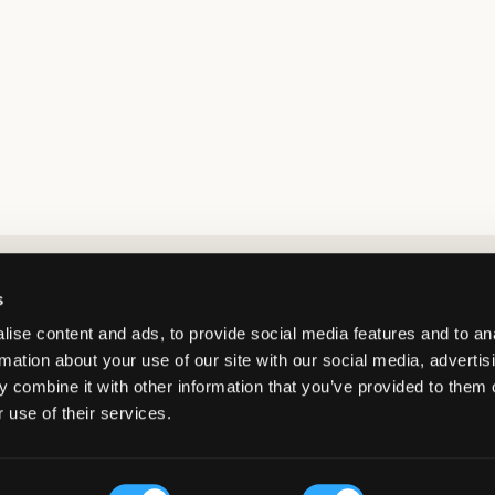
Market switcher
s
ise content and ads, to provide social media features and to an
rmation about your use of our site with our social media, advertis
 combine it with other information that you’ve provided to them o
 use of their services.
Germany
/
EUR