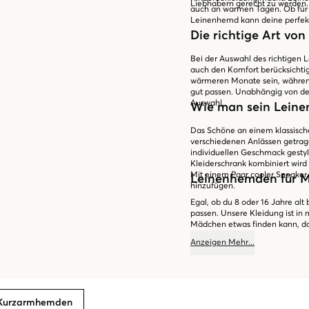
Liebhabern gerecht zu werden.
auch an warmen Tagen. Ob für d
Leinenhemd kann deine perfekt
Die richtige Art v
Bei der Auswahl des richtigen 
auch den Komfort berücksichti
wärmeren Monate sein, währen
gut passen. Unabhängig von de
Auswahl.
Wie man sein Leine
Das Schöne an einem klassischen
verschiedenen Anlässen getra
individuellen Geschmack gesty
Kleiderschrank kombiniert wird
Mit einem Paar cooler Sneaker
Leinenhemden für M
hinzufügen.
Egal, ob du 8 oder 16 Jahre alt
passen. Unsere Kleidung ist in 
Mädchen etwas finden kann, das
Geschmack passt. Letztendlich i
Anzeigen
Mehr
...
selbstbewusst zu fühlen. Also, 
unsere Leinenhemden für Mädch
Kleiderschrank.
Kurzarmhemden