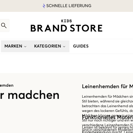
SCHNELLE LIEFERUNG
MARKEN
KATEGORIEN
GUIDES
hemden
Leinenhemden für 
ür madchen
Leinenhemden für Mädchen sin
Stil bieten, während sie gleic
betrachten das Leinenhemd als 
wegen des lockeren Gefühls, da
Mädchen können gerne in einer
Funktionelles Mate
Stil nur noch richtiger und ein 
verschiedene Leinenhemden fü
Leinen ist bekannt für seinen h
sind in verschiedenen Modellen,
Kinderbekleidung macht. Leinen