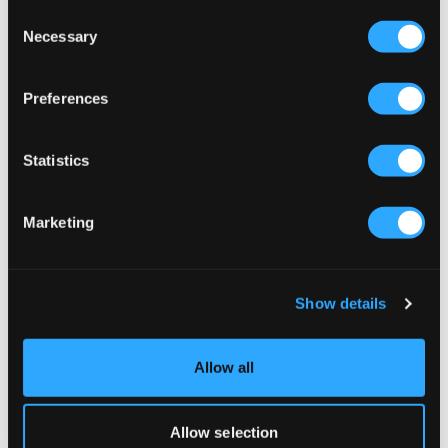
Consent
Necessary
Selection
Preferences
Statistics
Marketing
SALE
SALE
Show details
Tommy Hilfiger
Tommy Hilfiger
Allow all
FLANNEL PANTS FAMILY PLAID
BRAIDED ELASTICATED BELT
21 €
42 €
17,50 €
35 €
Allow selection