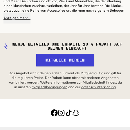
und Meer. Die Farben sind oft Rot, Weiß und Marineblau, die der Kleidung
einen klassischen Ausdruck verleihen, der Jahr für Jahr besteht. Die Marke
bietet auch eine Reihe von Accessoires an, die man nach eigenem Behagen
zusammenstellen kann und die sowohl mit den eigenen Favoriten als auch
Anzeigen
Mehr
...
Kleidung der Marke kombiniert werden können.
WERDE MITGLIED UND ERHALTE 10 % RABATT AUF
DEINEN EINKAUF!
MITGLIED WERDEN
Das Angebot ist für deinen ersten Einkauf als Mitglied gültig und gilt für
die regulären Preise. Der Rabatt kann nicht mit anderen Angeboten
kombiniert werden. Weitere Informationen zur Mitgliedschaft findest du
in unseren
mitgliedsbedingungen
and our
datenschutzerklarung