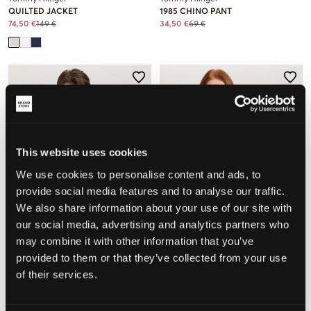
QUILTED JACKET
1985 CHINO PANT
74,50 €
149 €
34,50 €
69 €
This website uses cookies
We use cookies to personalise content and ads, to
provide social media features and to analyse our traffic.
We also share information about your use of our site with
our social media, advertising and analytics partners who
SALE
SALE
may combine it with other information that you’ve
provided to them or that they’ve collected from your use
of their services.
Tommy Hilfiger
Tommy Hilfiger
MINI CORP T-SHIRT
CHENILLE CARDIGAN
14,50 €
29 €
49,50 €
99 €