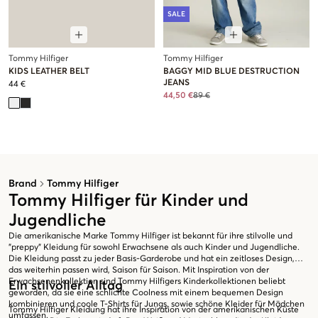
SALE
Tommy Hilfiger
Tommy Hilfiger
KIDS LEATHER BELT
BAGGY MID BLUE DESTRUCTION
JEANS
44 €
44,50 €
89 €
Brand
Tommy Hilfiger
Tommy Hilfiger für Kinder und
Jugendliche
Die amerikanische Marke Tommy Hilfiger ist bekannt für ihre stilvolle und
”preppy” Kleidung für sowohl Erwachsene als auch Kinder und Jugendliche.
Die Kleidung passt zu jeder Basis-Garderobe und hat ein zeitloses Design,
das weiterhin passen wird, Saison für Saison. Mit Inspiration von der
Erwachsenenkollektion sind Tommy Hilfigers Kinderkollektionen beliebt
Ein stilvoller Alltag
geworden, da sie eine schlichte Coolness mit einem bequemen Design
kombinieren und coole T-Shirts für Jungs, sowie schöne Kleider für Mädchen
Tommy Hilfiger Kleidung hat ihre Inspiration von der amerikanischen Küste
umfassen.