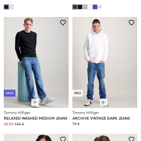
+
1
SALE
NEU
Tommy Hilfiger
Tommy Hilfiger
RELAXED WASHED MEDIUM JEANS
ARCHIVE VINTAGE DARK JEANS
42,50 €
85 €
79 €