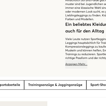
Hinsichtlich Stil und Farbe gib
muster sind bei Jugendlichen s
immer eine klassische Wahl si
oder modernen Look sucht, es gi
Lieblingsleggings zu finden. Ki
Farben und Modellen.
Ein beliebtes Kleidu
auch für den Alltag
Viele Leute nutzen Sportlegging
Leggings hauptsächlich für Trai
Kompressionsleggings zu kaufen
Muskeln und können helfen, E
Trainings zu reduzieren. Sportl
richtige Passform und der richt
Höchstleistungen zu erbringen u
Anzeigen
Mehr
...
Brand Store bietet entspanntes
und bequeme Sportleggings fin
kostenlose Retouren, was das E
portoberteile
Trainingsanzüge & Jogginganzüge
Sport-Sho