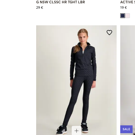
G NSW CLSSC HR TGHT LBR
ACTIVE
29 €
19 €
SALE