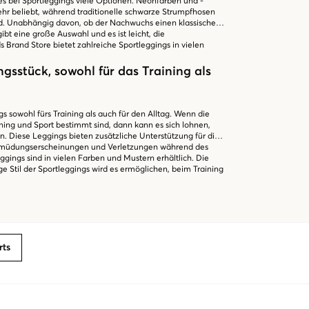
t es bei Sportleggings viele Optionen. Neonfarben und -
ehr beliebt, während traditionelle schwarze Strumpfhosen
nd. Unabhängig davon, ob der Nachwuchs einen klassischen
bt eine große Auswahl und es ist leicht, die
ds Brand Store bietet zahlreiche Sportleggings in vielen
ngsstück, sowohl für das Training als
s sowohl fürs Training als auch für den Alltag. Wenn die
ning und Sport bestimmt sind, dann kann es sich lohnen,
. Diese Leggings bieten zusätzliche Unterstützung für die
rmüdungserscheinungen und Verletzungen während des
eggings sind in vielen Farben und Mustern erhältlich. Die
ige Stil der Sportleggings wird es ermöglichen, beim Training
nd sich gleichzeitig wie ein echter Star zu fühlen. Kids
 und reibungsloses Online-Shopping, bei dem du stilvolle
den kannst. Wir bieten immer eine schnelle Lieferung und
inkaufen bei uns einfach macht!
rts