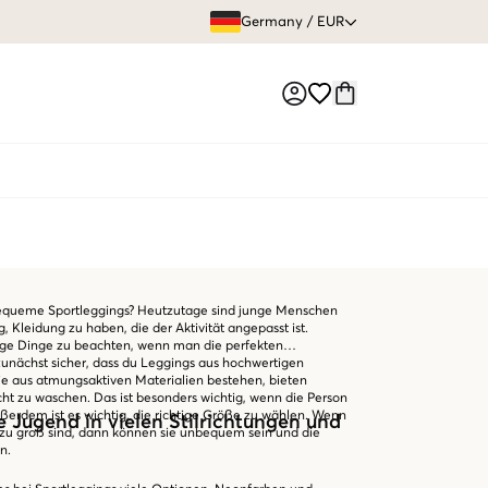
GRATIS VERS
Germany
/
EUR
Market switch
 bequeme Sportleggings? Heutzutage sind junge Menschen
ig, Kleidung zu haben, die der Aktivität angepasst ist.
inige Dinge zu beachten, wenn man die perfekten
 zunächst sicher, dass du Leggings aus hochwertigen
die aus atmungsaktiven Materialien bestehen, bieten
cht zu waschen. Das ist besonders wichtig, wenn die Person
ußerdem ist es wichtig, die richtige Größe zu wählen. Wenn
e Jugend in vielen Stilrichtungen und
r zu groß sind, dann können sie unbequem sein und die
en.