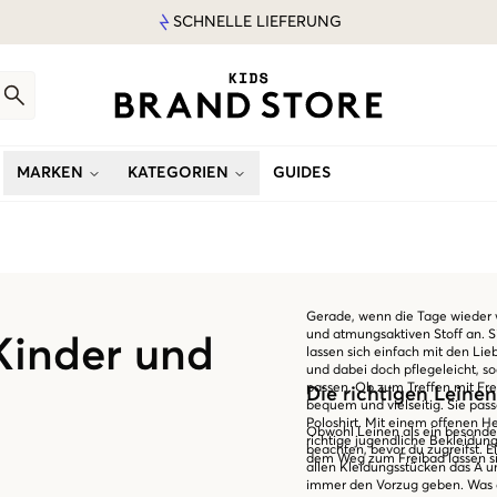
SCHNELLE LIEFERUNG
MARKEN
KATEGORIEN
GUIDES
Gerade, wenn die Tage wieder 
und atmungsaktiven Stoff an. S
 Kinder und
lassen sich einfach mit den Lie
und dabei doch pflegeleicht, s
passen. Ob zum Treffen mit Fre
Die richtigen Leine
bequem und vielseitig. Sie pa
Poloshirt. Mit einem offenen H
Obwohl Leinen als ein besonders
richtige jugendliche Bekleidun
beachten, bevor du zugreifst. Ei
dem Weg zum Freibad lassen si
allen Kleidungsstücken das A u
immer den Vorzug geben. Was die