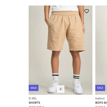
SALE
SALE
D-XEL
Instinct
SHORTS
BOYS S