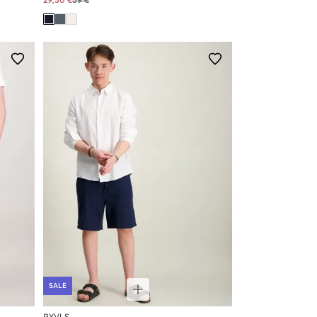
29,50 €
59 €
SALE