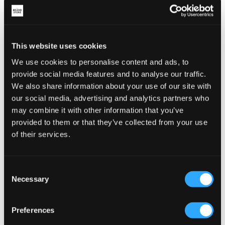
SALE
SALE
This website uses cookies
We use cookies to personalise content and ads, to
Garcia
Scotch & Soda
provide social media features and to analyse our traffic.
CHINO SHORTS
CLASSIC CHINO SHORTS
We also share information about your use of our site with
19,50 €
39 €
29,50 €
59 €
our social media, advertising and analytics partners who
may combine it with other information that you’ve
provided to them or that they’ve collected from your use
of their services.
Consent
Necessary
Selection
Preferences