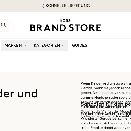
SCHNELLE LIEFERUNG
MARKEN
KATEGORIEN
GUIDES
Wenn Kinder wild am Spielen si
Gerade, wenn sie jedoch rennen
der und
geben. Denn dann sitzen auch 
Sommerkleidchen
oder sportlic
Auswahl an verschiedenen Mode
Sandalen für den pe
Füße luftig die Sonne genießen 
Dabei ist die Vielfalt der Mode
Wie bei jedem Schuh ist auch b
findest du eine breite Auswahl f
Wichtigste. Gerade bei schnell
entscheidend. Achte darauf, d
steht. Er sollte dabei weder v