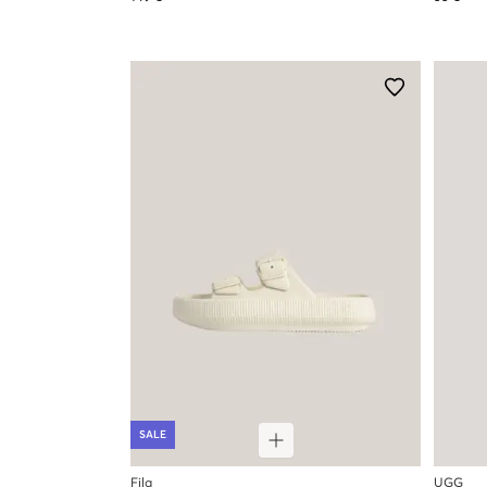
SALE
Fila
UGG