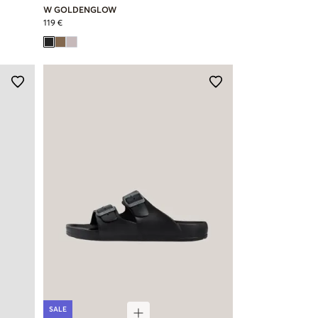
W GOLDENGLOW
119 €
SALE