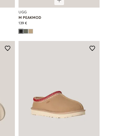
UGG
M PEAKMOD
139 €