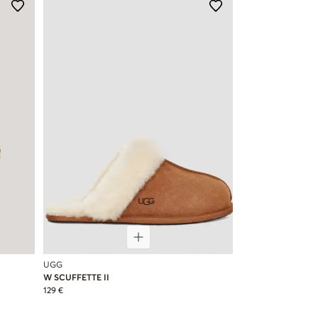
UGG
W SCUFFETTE II
129 €