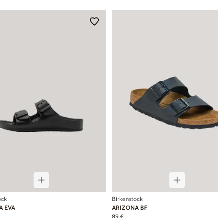
ock
Birkenstock
A EVA
ARIZONA BF
89 €