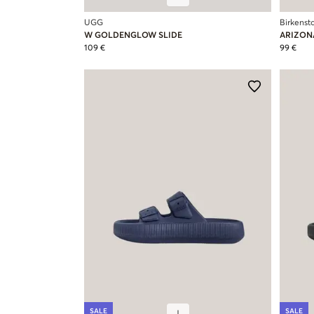
UGG
Birkenst
W GOLDENGLOW SLIDE
ARIZON
109 €
99 €
SALE
SALE