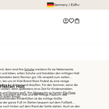
GRATIS VERS
Germany
/
EUR
Market switch
nd, dann sind ihre
Schuhe
meistens für sie Nebensache.
 und toben, sollen Schuhe und Sandalen den richtigen Halt
Sandalen beim Rennen gut. Ob verspielt zum netten
h, bei uns im Kids Brand Store findest du eine riesige
llen für drinnen und draußen. Für den Sommer, wenn die
rfekten Halt
wollen, dann spätestens ist es Zeit für Kindersandalen.
lle und Designs groß. Von
Slippers
bis zu bunten
Flip Flops
ei Sandalen der Halt und die richtige Passform das
ür jeden Anlass.
 wachsenden Kinderfüßen ist die richtige Größe
ass der ganze Fuß im Stehen bequem auf dem Fußbett
orne noch hinten auf dem Rand der Sohle stehen. Auch an den