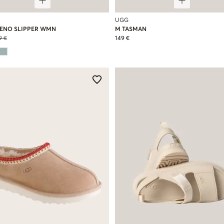
UGG
RENO SLIPPER WMN
M TASMAN
9 €
149 €