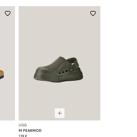
UGG
M PEAKMOD
139 €