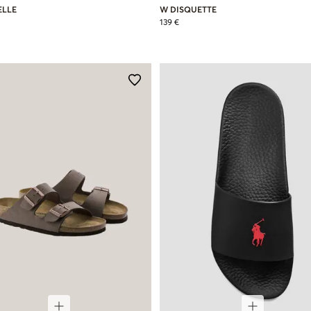
ELLE
W DISQUETTE
139 €