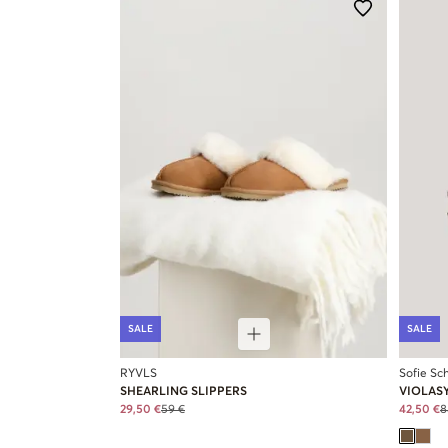
SALE
SALE
RYVLS
Sofie Sc
SHEARLING SLIPPERS
VIOLASY
29,50 €
59 €
42,50 €
8