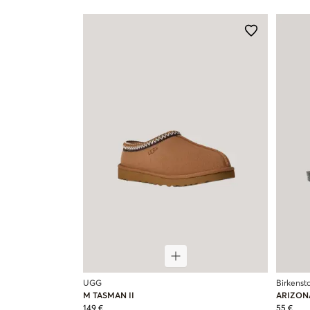
UGG
Birkenst
M TASMAN II
ARIZON
149 €
55 €