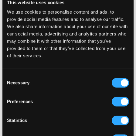
This website uses cookies
We use cookies to personalise content and ads, to
provide social media features and to analyse our traffic.
We also share information about your use of our site with
our social media, advertising and analytics partners who
may combine it with other information that you’ve
provided to them or that they’ve collected from your use
of their services.
SALE
SALE
Consent
Necessary
Selection
Capslab
GANT
TOM & JERRY TOM BLACK BEANIE
SHIELD WOOL BEANIE
CAPSLAB
24,50 €
49 €
7,50 €
15 €
Preferences
Statistics