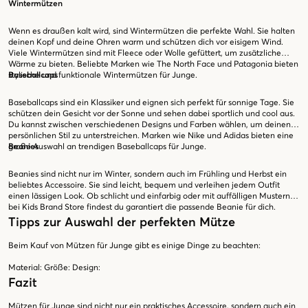
Wintermützen
Wenn es draußen kalt wird, sind Wintermützen die perfekte Wahl. Sie halten
deinen Kopf und deine Ohren warm und schützen dich vor eisigem Wind.
Viele Wintermützen sind mit Fleece oder Wolle gefüttert, um zusätzliche
Wärme zu bieten. Beliebte Marken wie The North Face und Patagonia bieten
stylische und funktionale Wintermützen für Junge.
Baseballcaps
Baseballcaps sind ein Klassiker und eignen sich perfekt für sonnige Tage. Sie
schützen dein Gesicht vor der Sonne und sehen dabei sportlich und cool aus.
Du kannst zwischen verschiedenen Designs und Farben wählen, um deinen
persönlichen Stil zu unterstreichen. Marken wie Nike und Adidas bieten eine
große Auswahl an trendigen Baseballcaps für Junge.
Beanies
Beanies sind nicht nur im Winter, sondern auch im Frühling und Herbst ein
beliebtes Accessoire. Sie sind leicht, bequem und verleihen jedem Outfit
einen lässigen Look. Ob schlicht und einfarbig oder mit auffälligen Mustern –
bei Kids Brand Store findest du garantiert die passende Beanie für dich.
Tipps zur Auswahl der perfekten Mütze
Beim Kauf von Mützen für Junge gibt es einige Dinge zu beachten:
Material:
Größe:
Design:
Fazit
Mützen für Junge sind nicht nur ein praktisches Accessoire, sondern auch ein