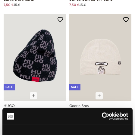
7,50 €
15 €
7,50 €
15 €
SALE
SALE
HUGO
Goorin Bros
PULL ON HAT
SOFT ROCK TIGER
24,50 €
49 €
13,50 €
45 €