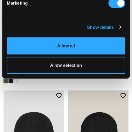
Marketing
Show details
SALE
Allow all
Lyle & Scott
Calvin Klein
Allow selection
BEANIE
MONOGRAM RIB BEANIE
25 €
17,50 €
35 €