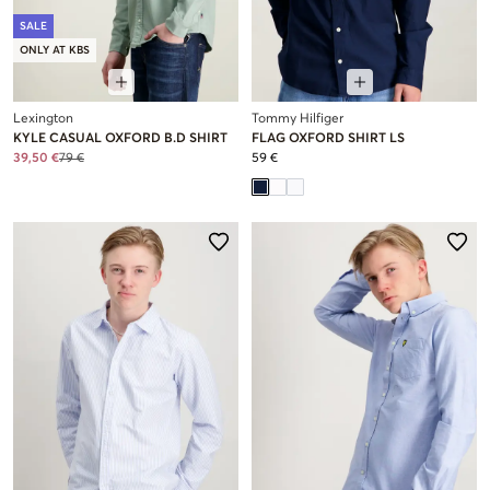
SALE
ONLY AT KBS
Lexington
Tommy Hilfiger
KYLE CASUAL OXFORD B.D SHIRT
FLAG OXFORD SHIRT LS
39,50 €
79 €
59 €