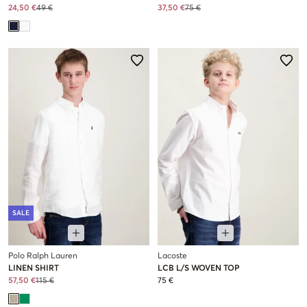
24,50 €
49 €
37,50 €
75 €
SALE
Polo Ralph Lauren
Lacoste
LINEN SHIRT
LCB L/S WOVEN TOP
57,50 €
115 €
75 €