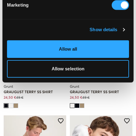
Marketing
Show details
Allow all
Allow selection
SALE
SALE
Grunt
Grunt
GRAUGUST TERRY SS SHIRT
GRAUGUST TERRY SS SHIRT
24,50 €
49 €
24,50 €
49 €