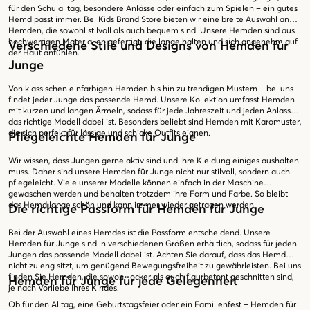
für den Schulalltag, besondere Anlässe oder einfach zum Spielen – ein gutes
Hemd passt immer. Bei Kids Brand Store bieten wir eine breite Auswahl an
Hemden, die sowohl stilvoll als auch bequem sind. Unsere Hemden sind aus
hochwertigen Materialien gefertigt, die lange halten und sich angenehm auf
Verschiedene Stile und Designs von Hemden für
der Haut anfühlen.
Junge
Von klassischen einfarbigen Hemden bis hin zu trendigen Mustern – bei uns
findet jeder Junge das passende Hemd. Unsere Kollektion umfasst Hemden
mit kurzen und langen Ärmeln, sodass für jede Jahreszeit und jeden Anlass
das richtige Modell dabei ist. Besonders beliebt sind Hemden mit Karomuster,
die sich perfekt für lässige und schicke Outfits eignen.
Pflegeleichte Hemden für Junge
Wir wissen, dass Jungen gerne aktiv sind und ihre Kleidung einiges aushalten
muss. Daher sind unsere Hemden für Junge nicht nur stilvoll, sondern auch
pflegeleicht. Viele unserer Modelle können einfach in der Maschine
gewaschen werden und behalten trotzdem ihre Form und Farbe. So bleibt
das Hemd lange schön und kann immer wieder getragen werden.
Die richtige Passform für Hemden für Junge
Bei der Auswahl eines Hemdes ist die Passform entscheidend. Unsere
Hemden für Junge sind in verschiedenen Größen erhältlich, sodass für jeden
Jungen das passende Modell dabei ist. Achten Sie darauf, dass das Hemd
nicht zu eng sitzt, um genügend Bewegungsfreiheit zu gewährleisten. Bei uns
finden Sie Hemden, die sowohl locker als auch figurbetont geschnitten sind,
Hemden für Junge für jede Gelegenheit
je nach Vorliebe Ihres Kindes.
Ob für den Alltag, eine Geburtstagsfeier oder ein Familienfest – Hemden für