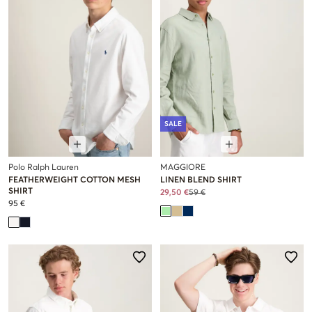
SALE
Polo Ralph Lauren
MAGGIORE
FEATHERWEIGHT COTTON MESH
LINEN BLEND SHIRT
SHIRT
29,50 €
59 €
95 €