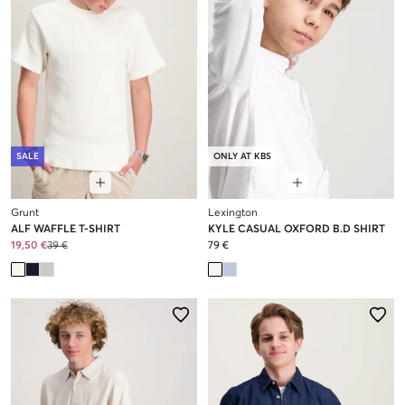
SALE
ONLY AT KBS
Grunt
Lexington
ALF WAFFLE T-SHIRT
KYLE CASUAL OXFORD B.D SHIRT
19,50 €
39 €
79 €