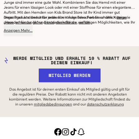
Junge sind immer eine gute Wahl. Kombinieren Sie das Hemd mit einer
Jeans für einen lässigen Look oder mit einer Stoffhose für einen eleganteren
Auftritt. Mit den Hemden von Kids Brand Store ist Ihr Kind immer gut
angezogen und bereit für jedes Abenteuer. Besuchen Sie unsere Kategorie
Diese Produkte sind unter anderem in folgenden Farben erhältlich
beige
,
„Hemden für Junge“ und entdecken Sie die vielfältigen Möglichkeiten, wie Ihr
graue
,
schwarze
,
lilane
,
blaue
,
dunkelblaue
,
weisse
.
Kind modisch und bequem gekleidet sein kann. Wir freuen uns darauf, Ihnen
Anzeigen
Mehr
...
und Ihrem Kind zu helfen, das perfekte Hemd zu finden.
WERDE MITGLIED UND ERHALTE 10 % RABATT AUF
DEINEN EINKAUF!
MITGLIED WERDEN
Das Angebot ist für deinen ersten Einkauf als Mitglied gültig und gilt für
die regulären Preise. Der Rabatt kann nicht mit anderen Angeboten
kombiniert werden. Weitere Informationen zur Mitgliedschaft findest du
in unseren
mitgliedsbedingungen
and our
datenschutzerklarung