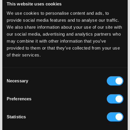
19,50 €
39 €
24,50 €
49 €
This website uses cookies
We use cookies to personalise content and ads, to
provide social media features and to analyse our traffic.
We also share information about your use of our site with
our social media, advertising and analytics partners who
may combine it with other information that you’ve
provided to them or that they’ve collected from your use
of their services.
Consent
SALE
SALE
Necessary
Selection
Grunt
Grunt
Preferences
ALFRED WAFFLE SHIRT
ALF WAFFLE T-SHIRT
19,60 €
49 €
11,70 €
39 €
Statistics