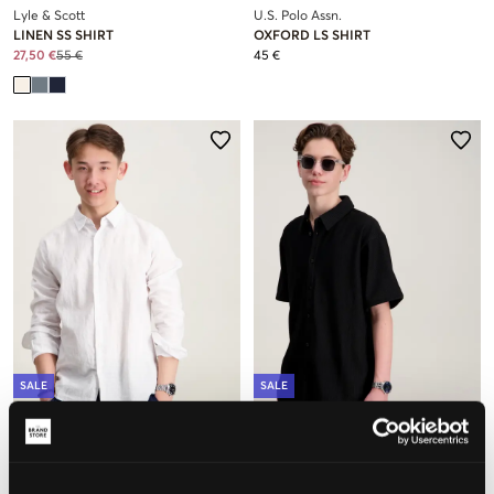
Lyle & Scott
U.S. Polo Assn.
LINEN SS SHIRT
OXFORD LS SHIRT
27,50 €
55 €
45 €
SALE
SALE
RYVLS
Grunt
JACKSON LINEN SHIRT
GRESTEBAN PLISSE SS SHIRT