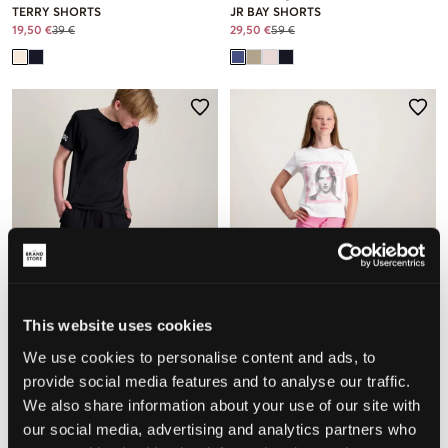
TERRY SHORTS
JR BAY SHORTS
19,50 €
39 €
29,50 €
59 €
This website uses cookies
NEU
We use cookies to personalise content and ads, to
provide social media features and to analyse our traffic.
Björn Borg
Gina Tricot Young
We also share information about your use of our site with
BORG SOFT SHORTS
Y SWEAT SHORTS
our social media, advertising and analytics partners who
25 €
19 €