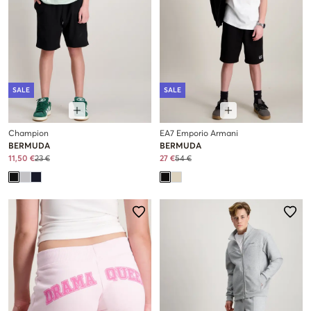
SALE
SALE
Champion
EA7 Emporio Armani
BERMUDA
BERMUDA
11,50 €
23 €
27 €
54 €