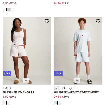
8,50 €
17 €
14,50 €
29 €
SALE
SALE
LMTD
Tommy Hilfiger
NLFSEHER LW SHORTS
HILFIGER VARSITY SWEATSHORT
9,50 €
19 €
29,50 €
59 €