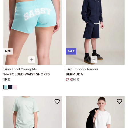
NEU
SALE
Gina Tricot Young 14+
EA7 Emporio Armani
14+ FOLDED WAIST SHORTS
BERMUDA
19 €
27 €
54 €