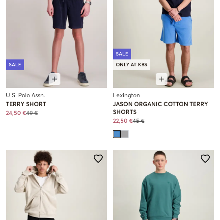
SALE
SALE
ONLY AT KBS
U.S. Polo Assn.
Lexington
TERRY SHORT
JASON ORGANIC COTTON TERRY
SHORTS
24,50 €
49 €
22,50 €
45 €