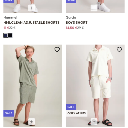
Hummel
Garcia
HMLCLEAN ADJUSTABLE SHORTS
BOYS SHORT
11 €
22 €
14,50 €
29 €
SALE
SALE
ONLY AT KBS