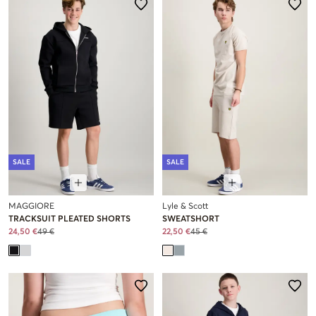
SALE
SALE
MAGGIORE
Lyle & Scott
TRACKSUIT PLEATED SHORTS
SWEATSHORT
24,50 €
49 €
22,50 €
45 €