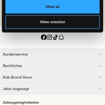
Das Angebot ist für deinen ersten Einkauf als Mitglied gültig und gilt für
Allow all
die regulären Preise. Der Rabatt kann nicht mit anderen Angeboten
kombiniert werden. Weitere Informationen zur Mitgliedschaft findest du
in unseren
mitgliedsbedingungen
and our
datenschutzerklarung
Allow selection
Kundenservice
Rechtliches
Kids Brand Store
Jetzt angesagt
Zahlungsmöglichkeiten