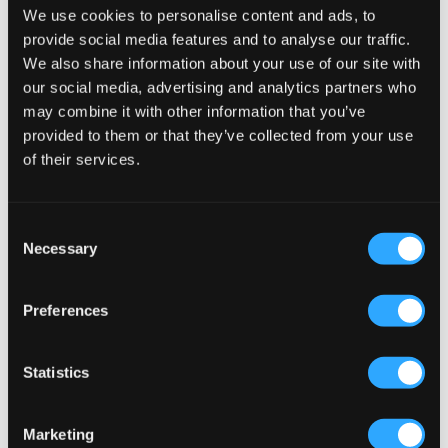
We use cookies to personalise content and ads, to
provide social media features and to analyse our traffic.
We also share information about your use of our site with
UGG
UGG
our social media, advertising and analytics partners who
W TASMAN
W TASMAN II
may combine it with other information that you’ve
139 €
149 €
provided to them or that they’ve collected from your use
of their services.
Consent
Necessary
Selection
Preferences
Statistics
SALE
Marketing