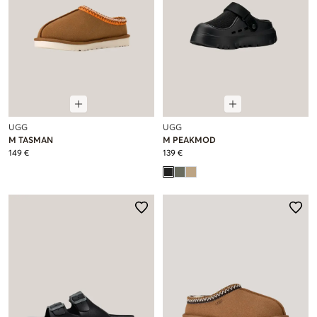
UGG
UGG
M TASMAN
M PEAKMOD
149 €
139 €