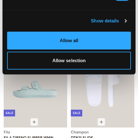
MAGGIORE
UGG
M LOGO SLIPPERS
M PEAKMOD
Show details
19,50 €
39 €
139 €
Allow all
Allow selection
SALE
SALE
Fila
Champion