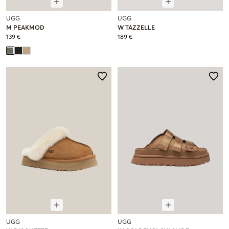
UGG
UGG
M PEAKMOD
W TAZZELLE
139 €
189 €
UGG
UGG