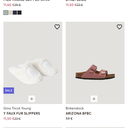
FILA TIRENO SLIPPER WMN
DTN21 SLIDE
11,60 €
29 €
11,50 €
23 €
SALE
Gina Tricot Young
Birkenstock
Y FAUX FUR SLIPPERS
ARIZONA BFBC
11,50 €
23 €
59 €