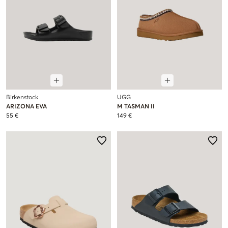
Birkenstock
UGG
ARIZONA EVA
M TASMAN II
55 €
149 €