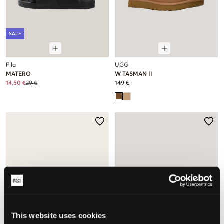
SALE
Fila
UGG
MATERO
W TASMAN II
14,50 €
29 €
149 €
This website uses cookies