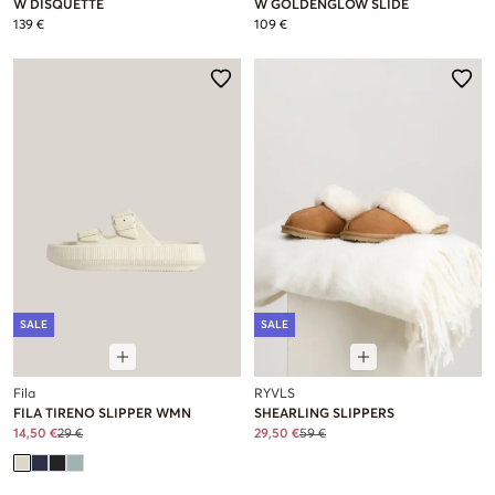
W DISQUETTE
W GOLDENGLOW SLIDE
139 €
109 €
SALE
SALE
Fila
RYVLS
FILA TIRENO SLIPPER WMN
SHEARLING SLIPPERS
14,50 €
29 €
29,50 €
59 €