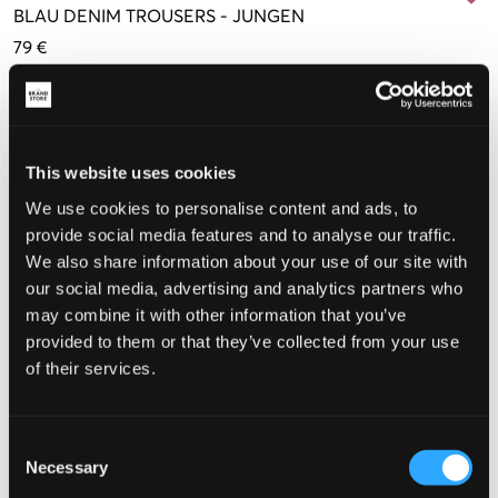
BLAU
DENIM TROUSERS
-
JUNGEN
79 €
Größe
10 Jahre
12 Jahre
14 Jahre
16 Jahre
(138 cm)
(150 cm)
(162 cm)
(174 cm)
This website uses cookies
We use cookies to personalise content and ads, to
provide social media features and to analyse our traffic.
Wahrgenommene Größe
We also share information about your use of our site with
Klein
Perfekt
Groß
our social media, advertising and analytics partners who
may combine it with other information that you’ve
GRÖSSENBERATER
provided to them or that they’ve collected from your use
of their services.
WÄHLEN SIE EINE GRÖSSE
Consent
Schnelle lieferung
Necessary
Selection
Gratis versand über €69
Widerrufsrecht
innerhalb von 60 Tagen