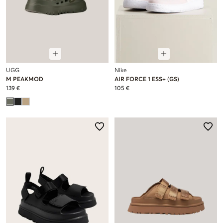
UGG
Nike
M PEAKMOD
AIR FORCE 1 ESS+ (GS)
139 €
105 €