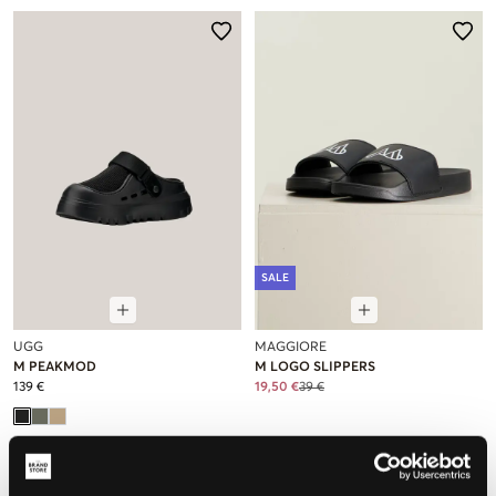
SALE
UGG
MAGGIORE
M PEAKMOD
M LOGO SLIPPERS
139 €
19,50 €
39 €