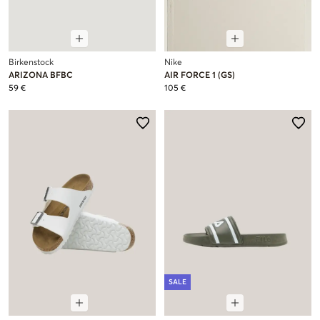
Birkenstock
Nike
ARIZONA BFBC
AIR FORCE 1 (GS)
59 €
105 €
SALE