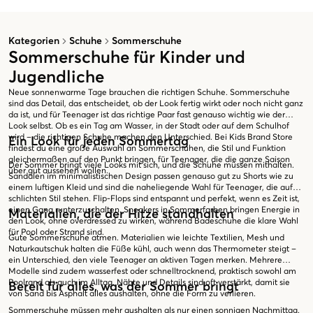
Kategorien
Schuhe
Sommerschuhe
Sommerschuhe für Kinder und
Jugendliche
Neue sonnenwarme Tage brauchen die richtigen Schuhe. Sommerschuhe
sind das Detail, das entscheidet, ob der Look fertig wirkt oder noch nicht ganz
da ist, und für Teenager ist das richtige Paar fast genauso wichtig wie der
Look selbst. Ob es ein Tag am Wasser, in der Stadt oder auf dem Schulhof
wird – die richtigen Schuhe machen den Unterschied. Bei Kids Brand Store
Ein Look für jeden Sommertag
findest du eine große Auswahl an Sommerschuhen, die Stil und Funktion
gleichermaßen auf den Punkt bringen, für Teenager, die die ganze Saison
Der Sommer bringt viele Looks mit sich, und die Schuhe müssen mithalten.
über gut aussehen wollen.
Sandalen im minimalistischen Design passen genauso gut zu Shorts wie zu
einem luftigen Kleid und sind die naheliegende Wahl für Teenager, die auf
schlichten Stil stehen. Flip-Flops sind entspannt und perfekt, wenn es Zeit ist,
einen Gang runterzuschalten. Sneakers in Sommerfarben bringen Energie in
Materialien, die der Hitze standhalten
den Look, ohne overdressed zu wirken, während Badeschuhe die klare Wahl
für Pool oder Strand sind.
Gute Sommerschuhe atmen. Materialien wie leichte Textilien, Mesh und
Naturkautschuk halten die Füße kühl, auch wenn das Thermometer steigt –
ein Unterschied, den viele Teenager an aktiven Tagen merken. Mehrere
Modelle sind zudem wasserfest oder schnelltrocknend, praktisch sowohl am
Poolrand als auch im Alltag. Nähte und Details sind oft verstärkt, damit sie
Bereit für alles, was der Sommer bringt
von Sand bis Asphalt alles aushalten, ohne die Form zu verlieren.
Sommerschuhe müssen mehr aushalten als nur einen sonnigen Nachmittag.