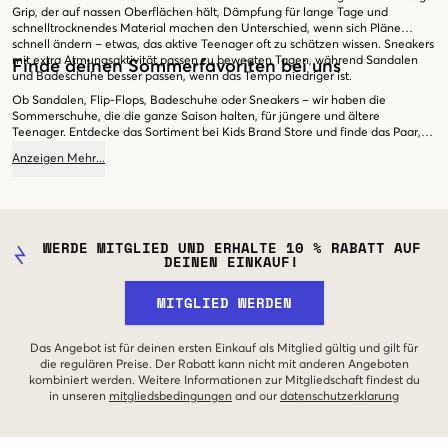
Grip, der auf nassen Oberflächen hält, Dämpfung für lange Tage und
schnelltrocknendes Material machen den Unterschied, wenn sich Pläne
schnell ändern – etwas, das aktive Teenager oft zu schätzen wissen. Sneakers
mit extra Atmungsaktivität passen zu bewegten Tagen, während Sandalen
Finde deinen Sommerfavoriten bei uns
und Badeschuhe besser passen, wenn das Tempo niedriger ist.
Ob Sandalen, Flip-Flops, Badeschuhe oder Sneakers – wir haben die
Sommerschuhe, die die ganze Saison halten, für jüngere und ältere
Teenager. Entdecke das Sortiment bei Kids Brand Store und finde das Paar,
das den Sommer ein bisschen besser macht.
Anzeigen
Mehr
...
WERDE MITGLIED UND ERHALTE 10 % RABATT AUF
DEINEN EINKAUF!
MITGLIED WERDEN
Das Angebot ist für deinen ersten Einkauf als Mitglied gültig und gilt für
die regulären Preise. Der Rabatt kann nicht mit anderen Angeboten
kombiniert werden. Weitere Informationen zur Mitgliedschaft findest du
in unseren
mitgliedsbedingungen
and our
datenschutzerklarung