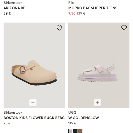
Birkenstock
Fila
ARIZONA BF
MORRO BAY SLIPPER TEENS
89 €
9,50 €
19 €
Birkenstock
UGG
BOSTON KIDS FLOWER BUCK BFBC
W GOLDENGLOW
75 €
119 €