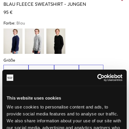
BLAU
FLEECE SWEATSHIRT
-
JUNGEN
95 €
Farbe
:
Blau
Größe
S
M
L
XL
(136-138 cm)
(140-149 cm)
(150-161 cm)
(163-174 cm)
Wahrgenommene Größe
This website uses cookies
We use cookies to personalise content and ads, to
Klein
Perfekt
Groß
provide social media features and to analyse our traffic.
GRÖSSENBERATER
We also share information about your use of our site with
our social media, advertising and analytics partners who