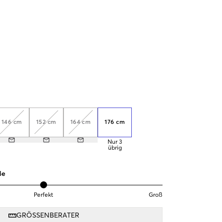
146 cm
152 cm
164 cm
176 cm
Nur
3
übrig
ße
Perfekt
Groß
GRÖSSENBERATER