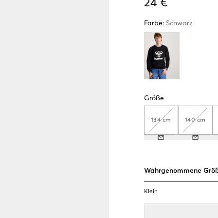
24 €
Farbe
:
Schwarz
Größe
134 cm
140 cm
Wahrgenommene Grö
Klein