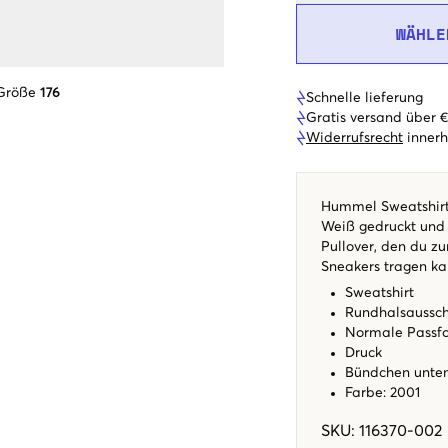
WÄHLE
 Größe
176
Schnelle lieferung
Gratis versand über 
Widerrufsrecht
innerh
Hummel Sweatshirt 
Weiß gedruckt und a
Pullover, den du z
Sneakers tragen ka
Sweatshirt
Rundhalsaussch
Normale Pass
Druck
Bündchen unte
Farbe: 2001
SKU
:
116370-002