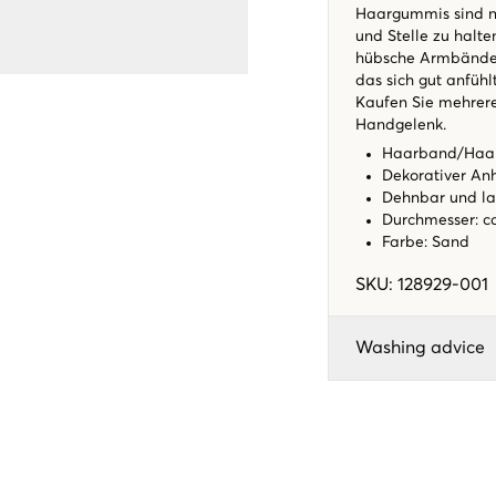
Haargummis sind ni
und Stelle zu halte
hübsche Armbänder
das sich gut anfühlt
Kaufen Sie mehrer
Handgelenk.
Haarband/Haa
Dekorativer An
Dehnbar und la
Durchmesser: ca
Farbe: Sand
SKU
:
128929-001
Washing advice