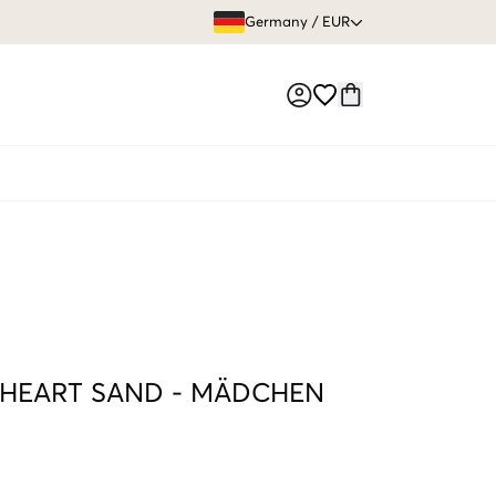
GRATIS VERS
Germany
/
EUR
Market switch
HEART SAND
-
MÄDCHEN