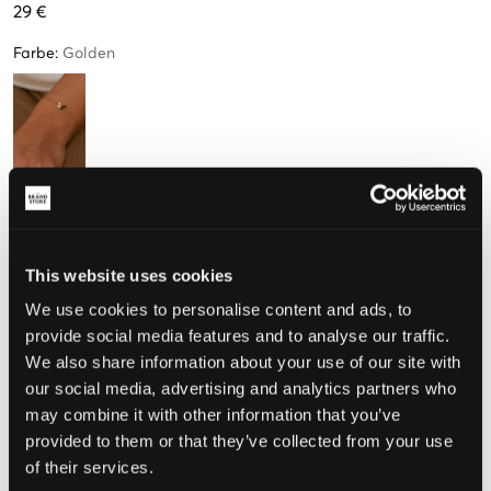
29 €
Farbe
:
Golden
Größe
One size
This website uses cookies
Nur
3
übrig
We use cookies to personalise content and ads, to
provide social media features and to analyse our traffic.
Wahrgenommene Größe
We also share information about your use of our site with
our social media, advertising and analytics partners who
Klein
Perfekt
Groß
may combine it with other information that you’ve
provided to them or that they’ve collected from your use
of their services.