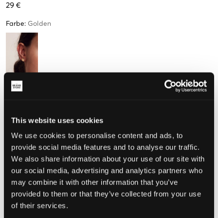
29 €
Farbe
:
Golden
Größe
One size
This website uses cookies
We use cookies to personalise content and ads, to
Wahrgenommene Größe
provide social media features and to analyse our traffic.
We also share information about your use of our site with
Klein
Perfekt
Groß
our social media, advertising and analytics partners who
may combine it with other information that you’ve
provided to them or that they’ve collected from your use
of their services.
WÄHLEN SIE EINE GRÖSSE