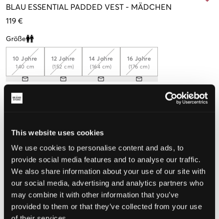
BLAU
ESSENTIAL PADDED VEST
-
MÄDCHEN
119 €
Größe
Clone modal
10 Jahre
12 Jahre
14 Jahre
16 Jahre
140 cm
(152 cm)
(164 cm)
(176 cm)
Wahrgenommene Größe
Klein
Perfekt
Groß
This website uses cookies
GRÖSSENBERATER
We use cookies to personalise content and ads, to
provide social media features and to analyse our traffic.
WÄHLEN SIE EINE GRÖSSE
We also share information about your use of our site with
our social media, advertising and analytics partners who
may combine it with other information that you’ve
Schnelle lieferung
provided to them or that they’ve collected from your use
Gratis versand über €69
of their services.