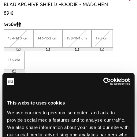
BLAU
ARCHIVE SHIELD HOODIE
-
MÄDCHEN
89 €
Größe
Clone modal
134-140 cm
146-152 cm
158-164 cm
170 cm
176 cm
Wahrgenommene Größe
Klein
Perfekt
Groß
This website uses cookies
We use cookies to personalise content and ads, to
GRÖSSENBERATER
provide social media features and to analyse our traffic.
WÄHLEN SIE EINE GRÖSSE
We also share information about your use of our site with
our social media, advertising and analytics partners who