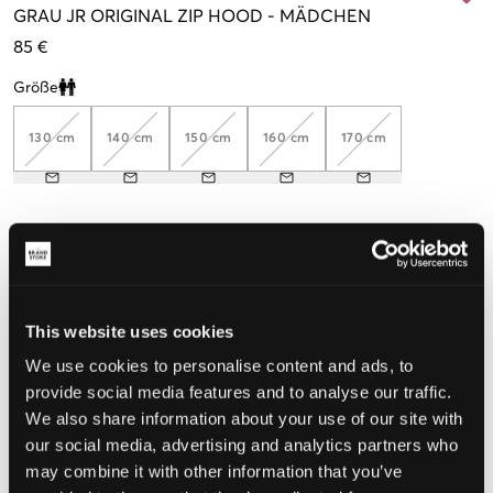
GRAU
JR ORIGINAL ZIP HOOD
-
MÄDCHEN
85 €
Größe
Clone modal
130 cm
140 cm
150 cm
160 cm
170 cm
Wahrgenommene Größe
Klein
Perfekt
Groß
GRÖSSENBERATER
This website uses cookies
We use cookies to personalise content and ads, to
WÄHLEN SIE EINE GRÖSSE
provide social media features and to analyse our traffic.
We also share information about your use of our site with
our social media, advertising and analytics partners who
Schnelle lieferung
may combine it with other information that you’ve
Gratis versand über €69