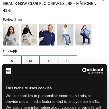
GRAU
K NSW CLUB FLC CREW LS LBR
-
MÄDCHEN
43 €
Farbe
:
Grau
Größe
Clone modal
S
M
L
XL
128-137cm
137-147cm
147-158cm
158-170cm
Wahrgenommene Größe
This website uses cookies
Klein
Perfekt
Groß
We use cookies to personalise content and ads, to
provide social media features and to analyse our traffic.
GRÖSSENBERATER
We also share information about your use of our site with