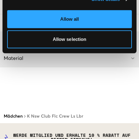
SKU
:
120804-002
Allow all
Waschtipps
:
Allow selection
Washing advice
Material
Mädchen
K Nsw Club Flc Crew Ls Lbr
WERDE MITGLIED UND ERHALTE 10 % RABATT AUF