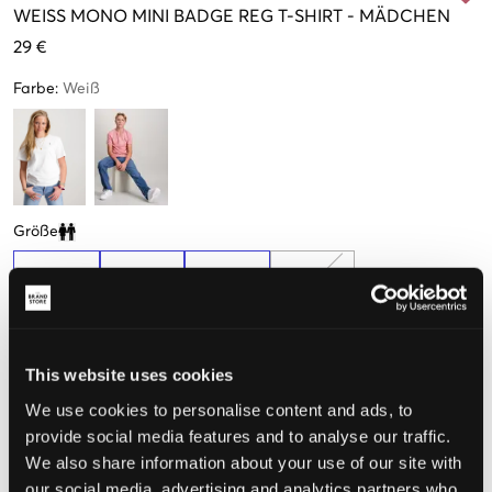
WEISS
MONO MINI BADGE REG T-SHIRT
-
MÄDCHEN
29 €
Farbe
:
Weiß
Größe
Clone modal
10 Jahre
12 Jahre
14 Jahre
16 Jahre
140 cm
152 cm
164 cm
170 cm
Nur noch
wenige
verfügbar
This website uses cookies
We use cookies to personalise content and ads, to
Wahrgenommene Größe
provide social media features and to analyse our traffic.
Klein
Perfekt
Groß
We also share information about your use of our site with
our social media, advertising and analytics partners who