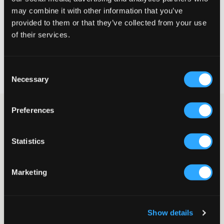
GRÖSSENBERATER
may combine it with other information that you’ve
provided to them or that they’ve collected from your use
WÄHLEN SIE EINE GRÖSSE
of their services.
Schnelle lieferung
Consent
Gratis versand über €69
Necessary
Selection
Widerrufsrecht
innerhalb von 60 Tagen
Preferences
Weißes T-Shirt von Calvin Klein. Das T-Shirt hat einen
Rundhalsausschnitt und eine normale Passform. Das Logo der
Marke befindet sich auf einem kleinen Patch auf der Brust.
Statistics
T-Shirt
Rundhalsausschnitt
Normale Passform
Marketing
Patch
Farbe: Bright White
Supplier color/color code
:
Bright White
Show details
SKU
:
118674-005