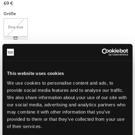
69 €
Größe
One size
Wahrgenommene Größe
Klein
Perfekt
Groß
This website uses cookies
GRÖSSENBERATER
We use cookies to personalise content and ads, to
provide social media features and to analyse our traffic.
WÄHLEN SIE EINE GRÖSSE
We also share information about your use of our site with
our social media, advertising and analytics partners who
may combine it with other information that you’ve
Schnelle lieferung
Gratis versand über €69
provided to them or that they’ve collected from your use
Widerrufsrecht
innerhalb von 60 Tagen
of their services.