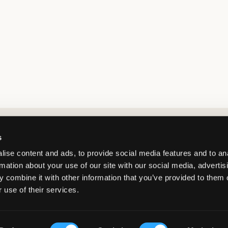
Market switcher
s
ise content and ads, to provide social media features and to an
rmation about your use of our site with our social media, advertis
 combine it with other information that you’ve provided to them o
 use of their services.
Germany
/
EUR
© Copyright 2026 Kids Brand Store AB