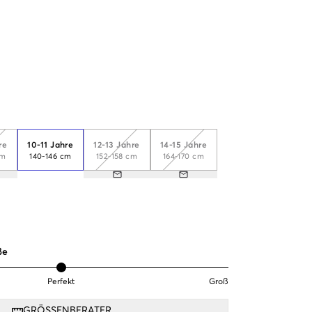
re
10-11 Jahre
12-13 Jahre
14-15 Jahre
cm
140-146 cm
152-158 cm
164-170 cm
ße
Perfekt
Groß
GRÖSSENBERATER