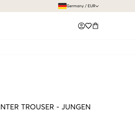
GRATIS VERS
Germany
/
EUR
Market switch
NTER TROUSER
-
JUNGEN