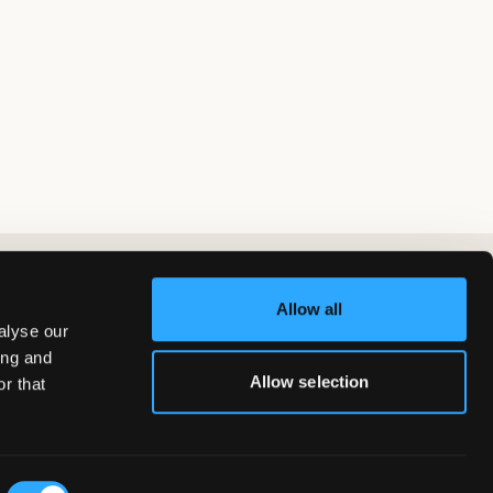
Allow all
alyse our
ing and
Allow selection
r that