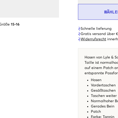
WÄHLE
 Größe
15-16
Schnelle lieferung
Gratis versand über 
Widerrufsrecht
innerh
Hosen von Lyle & Sc
Taille ist normalho
auf einem Patch a
entspannte Passfo
Hosen
Vordertaschen
Gesäßtaschen
Taschen weiter
Normalhoher B
Gerades Bein
Patch
Farbe: Tannin