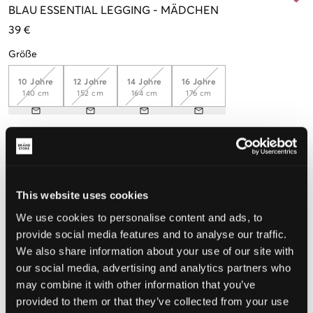
BLAU
ESSENTIAL LEGGING
-
MÄDCHEN
39 €
Größe
10 Jahre
12 Jahre
14 Jahre
16 Jahre
140 cm
152 cm
164 cm
176 cm
Wahrgenommene Größe
Klein
Perfekt
Groß
This website uses cookies
GRÖSSENBERATER
We use cookies to personalise content and ads, to
provide social media features and to analyse our traffic.
WÄHLEN SIE EINE GRÖSSE
We also share information about your use of our site with
our social media, advertising and analytics partners who
Schnelle lieferung
may combine it with other information that you’ve
Gratis versand über €69
provided to them or that they’ve collected from your use
Widerrufsrecht
innerhalb von 60 Tagen