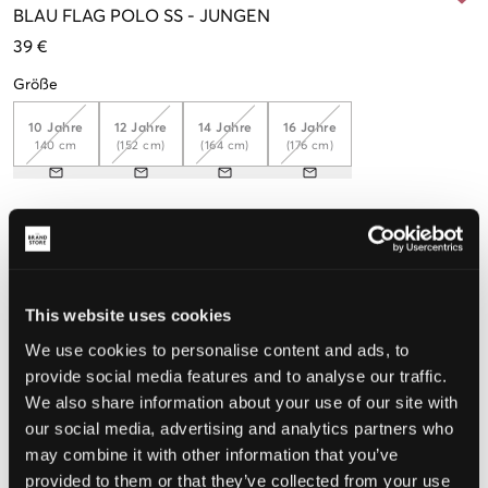
BLAU
FLAG POLO SS
-
JUNGEN
39 €
Größe
10 Jahre
12 Jahre
14 Jahre
16 Jahre
140 cm
(152 cm)
(164 cm)
(176 cm)
Wahrgenommene Größe
Klein
Perfekt
Groß
This website uses cookies
GRÖSSENBERATER
We use cookies to personalise content and ads, to
WÄHLEN SIE EINE GRÖSSE
provide social media features and to analyse our traffic.
We also share information about your use of our site with
our social media, advertising and analytics partners who
Schnelle lieferung
may combine it with other information that you’ve
Gratis versand über €69
provided to them or that they’ve collected from your use
Widerrufsrecht
innerhalb von 60 Tagen