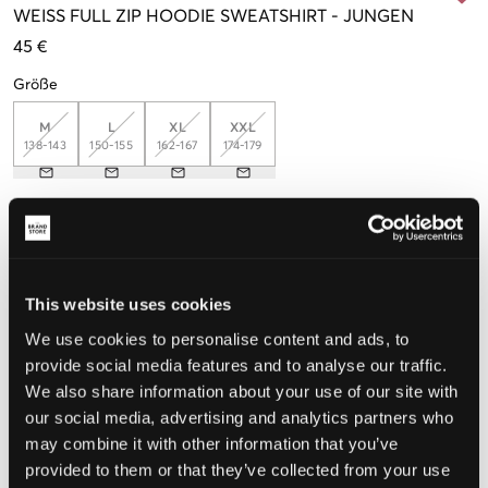
WEISS
FULL ZIP HOODIE SWEATSHIRT
-
JUNGEN
45 €
Größe
M
L
XL
XXL
138-143
150-155
162-167
174-179
Wahrgenommene Größe
Klein
Perfekt
Groß
This website uses cookies
GRÖSSENBERATER
We use cookies to personalise content and ads, to
provide social media features and to analyse our traffic.
WÄHLEN SIE EINE GRÖSSE
We also share information about your use of our site with
our social media, advertising and analytics partners who
Schnelle lieferung
may combine it with other information that you’ve
Gratis versand über €69
provided to them or that they’ve collected from your use
Widerrufsrecht
innerhalb von 60 Tagen