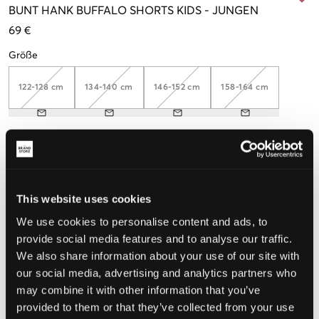
BUNT
HANK BUFFALO SHORTS KIDS
-
JUNGEN
69 €
Größe
122-128 cm
134-140 cm
146-152 cm
158-164 cm
Wahrgenommene Größe
Klein
Perfekt
Groß
This website uses cookies
GRÖSSENBERATER
We use cookies to personalise content and ads, to
provide social media features and to analyse our traffic.
WÄHLEN SIE EINE GRÖSSE
We also share information about your use of our site with
our social media, advertising and analytics partners who
Schnelle lieferung
may combine it with other information that you’ve
Gratis versand über €69
provided to them or that they’ve collected from your use
Widerrufsrecht
innerhalb von 60 Tagen