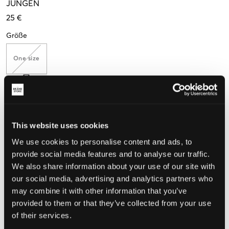
JUNGEN
25 €
Größe
One size
Wahrgenommene Größe
This website uses cookies
Klein
Perfekt
Groß
We use cookies to personalise content and ads, to
GRÖSSENBERATER
provide social media features and to analyse our traffic.
We also share information about your use of our site with
WÄHLEN SIE EINE GRÖSSE
our social media, advertising and analytics partners who
may combine it with other information that you’ve
provided to them or that they’ve collected from your use
Schnelle lieferung
Gratis versand über €69
of their services.
Widerrufsrecht
innerhalb von 60 Tagen