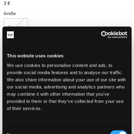
3 €
Größe
One size
Wahrgenommene Größe
This website uses cookies
We use cookies to personalise content and ads, to
Klein
Perfekt
Groß
provide social media features and to analyse our traffic.
We also share information about your use of our site with
our social media, advertising and analytics partners who
WÄHLEN SIE EINE GRÖSSE
may combine it with other information that you’ve
provided to them or that they’ve collected from your use
of their services.
Schnelle lieferung
Gratis versand über €69
Widerrufsrecht
innerhalb von 60 Tagen
Consent