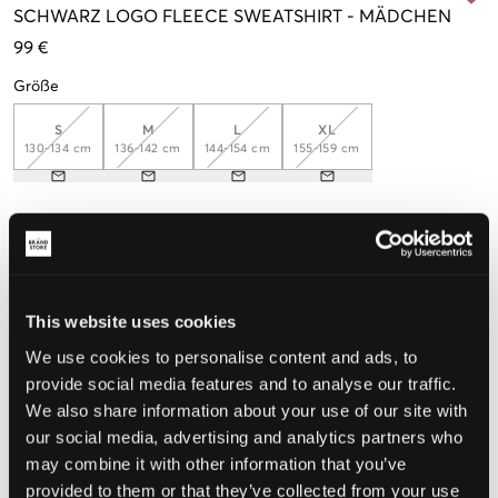
SCHWARZ
LOGO FLEECE SWEATSHIRT
-
MÄDCHEN
99 €
Größe
S
M
L
XL
130-134 cm
136-142 cm
144-154 cm
155-159 cm
Wahrgenommene Größe
Klein
Perfekt
Groß
This website uses cookies
GRÖSSENBERATER
We use cookies to personalise content and ads, to
WÄHLEN SIE EINE GRÖSSE
provide social media features and to analyse our traffic.
We also share information about your use of our site with
our social media, advertising and analytics partners who
Schnelle lieferung
may combine it with other information that you’ve
Gratis versand über €69
provided to them or that they’ve collected from your use
Widerrufsrecht
innerhalb von 60 Tagen