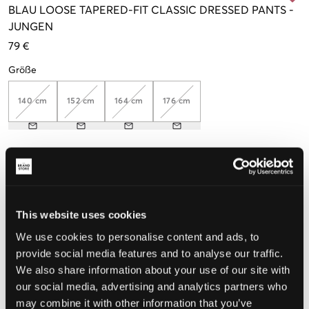
BLAU
LOOSE TAPERED-FIT CLASSIC DRESSED PANTS
-
JUNGEN
79 €
Größe
140 cm
152 cm
164 cm
176 cm
Wahrgenommene Größe
Klein
Perfekt
Groß
This website uses cookies
GRÖSSENBERATER
We use cookies to personalise content and ads, to
WÄHLEN SIE EINE GRÖSSE
provide social media features and to analyse our traffic.
We also share information about your use of our site with
our social media, advertising and analytics partners who
Schnelle lieferung
may combine it with other information that you’ve