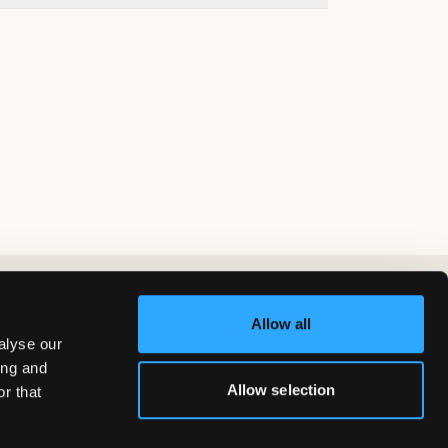
Allow all
alyse our
ing and
Allow selection
r that