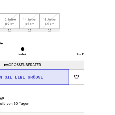
12 Jahre
14 Jahre
16 Jahre
152 cm
164 cm
176 cm
ße
Perfekt
Groß
GRÖSSENBERATER
N SIE EINE GRÖSSE
€69
alb von 60 Tagen