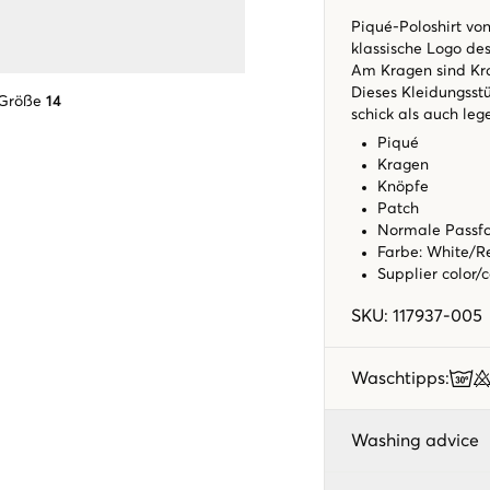
Piqué-Poloshirt vo
klassische Logo des
Am Kragen sind Kra
Dieses Kleidungsstü
 Größe
14
schick als auch leg
Piqué
Kragen
Knöpfe
Patch
Normale Pass
Farbe: White/R
Supplier color/
SKU
:
117937-005
Waschtipps
:
Washing advice