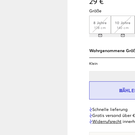
29 €
Größe
8 Jahre
10 Jahre
128 cm
140 cm
Wahrgenommene Grö
Klein
WÄHLE
Schnelle lieferung
Gratis versand über 
Widerrufsrecht
innerh