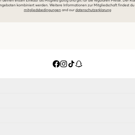
r deinen ersten Einkauf als Mitglied gültig und gilt für die regulären Preise. Der Ra
geboten kombiniert werden. Weitere Informationen zur Mitgliedschaft findest du
mitgliedsbedingungen
and our
datenschutzerklarung