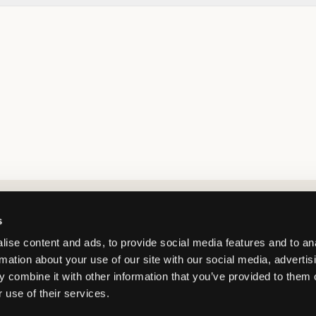
Market switcher
s
ise content and ads, to provide social media features and to an
rmation about your use of our site with our social media, advertis
 combine it with other information that you’ve provided to them o
 use of their services.
Germany
/
EUR