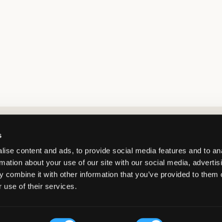
Market switcher
s
ise content and ads, to provide social media features and to an
rmation about your use of our site with our social media, advertis
 combine it with other information that you’ve provided to them o
 use of their services.
Germany
/
EUR