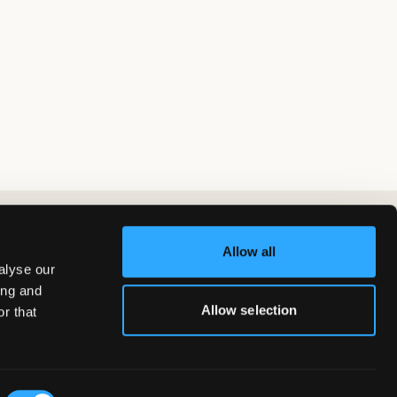
Allow all
alyse our
ing and
Allow selection
r that