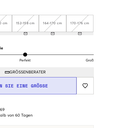
40 cm
152-158 cm
164-170 cm
170-176 cm
ße
Perfekt
Groß
GRÖSSENBERATER
N SIE EINE GRÖSSE
€69
alb von 60 Tagen